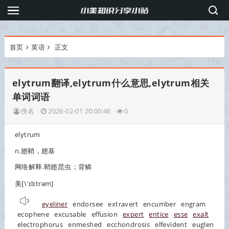
首页
英语
正文
elytrum翻译,elytrum什么意思,elytrum相关
单词词语
佚名
2026-02-01 20:00:46
0
elytrum
n.翅鞘，翅基
网络解释.鞘翅昆虫；背鳞
美[\'ɪlɪtrəm]
eyeliner
endorsee
extravert
encumber
engram
ecophene
excusable
effusion
expert
entice
esse
exalt
electrophorus
enmeshed
ecchondrosis
elfevident
euglen