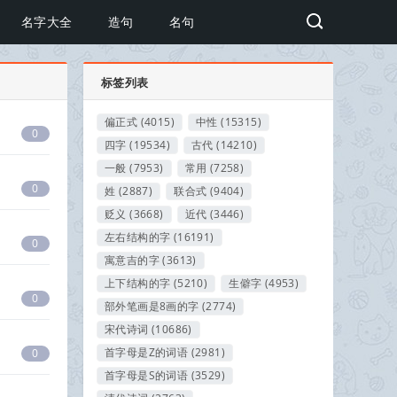
名字大全
造句
名句
标签列表
偏正式
(4015)
中性
(15315)
0
四字
(19534)
古代
(14210)
一般
(7953)
常用
(7258)
0
姓
(2887)
联合式
(9404)
贬义
(3668)
近代
(3446)
左右结构的字
(16191)
0
寓意吉的字
(3613)
上下结构的字
(5210)
生僻字
(4953)
0
部外笔画是8画的字
(2774)
宋代诗词
(10686)
首字母是Z的词语
(2981)
0
首字母是S的词语
(3529)