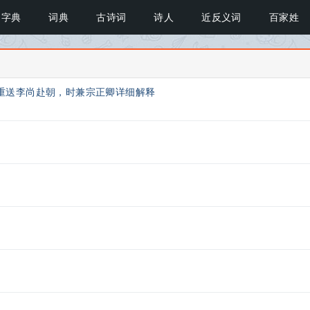
字典
词典
古诗词
诗人
近反义词
百家姓
重送李尚赴朝，时兼宗正卿详细解释