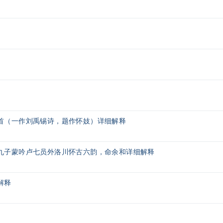
首（一作刘禹锡诗，题作怀妓）详细解释
九子蒙吟卢七员外洛川怀古六韵，命余和详细解释
解释