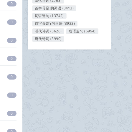
清代诗词
(2763)
0
首字母是J的词语
(3413)
词语造句
(13742)
0
首字母是Y的词语
(3933)
明代诗词
(5626)
成语造句
(6994)
唐代诗词
(3990)
0
0
0
0
0
0