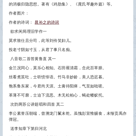
的消极归隐思想。著有《鸡肋集》、《晁氏琴趣外篇》等。
作者图片：
作者的诗词：
晁补之的诗词
欲求闲局理旧学作一
莫求致仕且分司，此等刘伶笑妇儿。
投老寸阴如寸玉，从君了事只名痴。
八音歌二首答黄鲁直 其一
金兰况同心，莫乐心相知。石田罹清霜，念此百草腓。
丝看煮茧吐，士听愤悱语。竹马非妙龄，美人恐迟暮。
匏系鲁东家，今君尚天涯。土膏待阳瘅，气至如咄嗟。
革薄不可廓，士迫下流恶。木无松柏心，蝎处蝼蚁托。
次韵两苏公讲筵唱和四首 其二
李公素誉压朝端，曾溯龙门鬣未乾。虽愧彭宣惟赐食，未惭贡禹亦
弹冠。
送李知章下第归河北