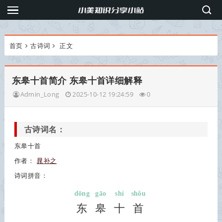
首页
古诗词
正文
东皋十首简介 东皋十首详细解释
Admin_Long
2025-10-12 19:24:59
0
古诗词名：
东皋十首
作者：
晁补之
诗词拼音：
dōng
gāo
shí
shǒu
东
皋
十
首