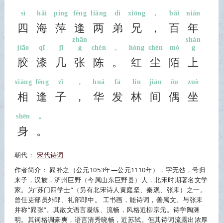
sì
hǎi
píng
féng
liǎng
dì
xiōng
，
bǎi
nián
四
海
萍
逢
两
弟
兄
，
百
年
zhān
shàn
jiāo
qī
jī
g
chén
。
hóng
chén
mò
g
胶
漆
几
张
陈
。
红
尘
陌
上
xiāng
féng
zǐ
，
huá
fā
lín
jiān
ǒu
zuò
相
逢
子
，
华
发
林
间
偶
坐
shēn
。
身
。
朝代：
宋代诗词
作者简介：
晁补之
（公元1053年—公元1110年），字无咎，号归
来子，汉族，济州巨野（今属山东巨野县）人，北宋时期著名文学
家。为“苏门四学士”（另有北宋诗人黄庭坚、秦观、张耒）之一。
曾任吏部员外郎、礼部郎中。 工书画，能诗词，善属文。与张耒
并称“晁张”。其散文语言凝练、流畅，风格近柳宗元。诗学陶渊
明。其词格调豪爽，语言清秀晓畅，近苏轼。但其诗词流露出浓厚