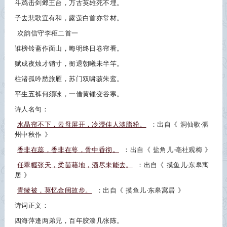
斗鸡击剑邺王台，万古英雄死不埋。
子去悲歌宜有和，露萤白首亦常材。
次韵信守李秬二首一
谁榜铃斋作面山，晦明终日卷帘看。
赋成夜烛才销寸，衙退朝曦未半竿。
柱渚孤吟愁旅雁，苏门双啸骇朱鸾。
平生五裤何须咏，一借黄锺变谷寒。
诗人名句：
水晶帘不下，云母屏开，冷浸佳人淡脂粉。
：出自《
洞仙歌·泗
州中秋作
》
香非在蕊，香非在萼，骨中香彻。
：出自《
盐角儿·亳社观梅
》
任翠幄张天，柔茵藉地，酒尽未能去。
：出自《
摸鱼儿·东皋寓
居
》
青绫被，莫忆金闺故步。
：出自《
摸鱼儿·东皋寓居
》
诗词正文：
四海萍逢两弟兄，百年胶漆几张陈。