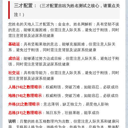
三才配置
：
（三才配置吉凶为姓名测试之核心，请重点关
注！）
您姓名的天地人三才配置为：金金水。姓名网解析：具有坚韧不拔
的意志，能够克服困难，但需注意人际关系，避免过于刚强，同时
需注意肾脏及泌尿系统健康
基础运
：具有坚毅果敢的意志，能够克服困难，但需注意人际关
系，避免过于刚强，同时需注意肾脏及泌尿系统健康
成功运
：能够通过努力达成目标，但需注意人际关系，避免过于刚
强，同时需注意肾脏及泌尿系统健康
社交运
：具有领导能力，但需注意人际关系，避免过于刚强，同时
需注意肾脏及泌尿系统健康
人格[16]之数理暗示
：权威刚强，突破万难，如能容忍，必获成功
地格[16]之数理暗示
：权威刚强，突破万难，如能容忍，必获成功
外格[2]之数理暗示
：意志薄弱，缺乏独立力，易受他人影响
总格[31]之数理暗示
：旭日东升，壮丽果敢，能享成功
说明
：吕鳖的姓名五格数理均为吉数，但需注意人际关系和健康问
题。天格和人格为金，地格也为金，外格为木，总格为木，整体配