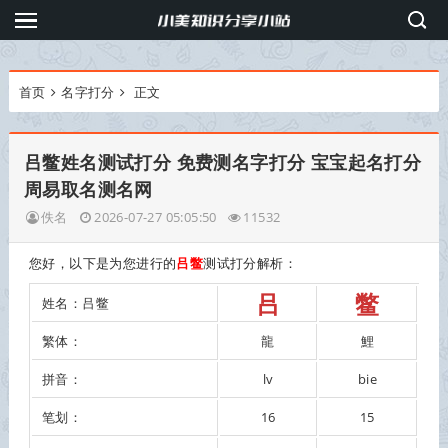
首页
名字打分
正文
吕鳖姓名测试打分 免费测名字打分 宝宝起名打分
周易取名测名网
佚名
2026-07-27 05:05:50
11532
您好，以下是为您进行的
吕鳖
测试打分解析：
吕
鳖
姓名：吕鳖
繁体：
龍
鯉
拼音：
lv
bie
笔划：
16
15