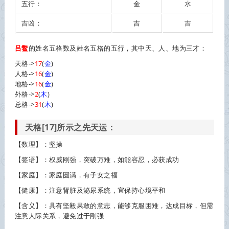
五行：
金
水
吉凶：
吉
吉
吕鳖
的姓名五格数及姓名五格的五行，其中天、人、地为三才：
天格->
17
(
金
)
人格->
16
(
金
)
地格->
16
(
金
)
外格->
2
(
木
)
总格->
31
(
木
)
天格[17]所示之先天运
：
【数理】：坚操
【签语】：权威刚强，突破万难，如能容忍，必获成功
【家庭】：家庭圆满，有子女之福
【健康】：注意肾脏及泌尿系统，宜保持心境平和
【含义】：具有坚毅果敢的意志，能够克服困难，达成目标，但需
注意人际关系，避免过于刚强