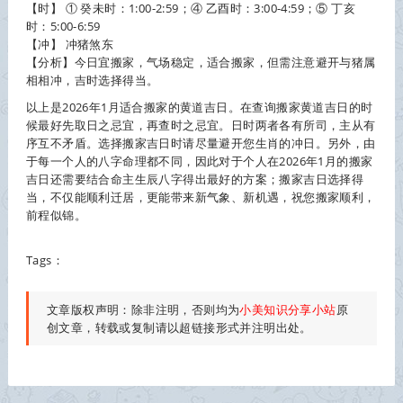
【时】 ① 癸未时：1:00-2:59；④ 乙酉时：3:00-4:59；⑤ 丁亥
时：5:00-6:59
【冲】 冲猪煞东
【分析】今日宜搬家，气场稳定，适合搬家，但需注意避开与猪属
相相冲，吉时选择得当。
以上是2026年1月适合搬家的黄道吉日。在查询搬家黄道吉日的时
候最好先取日之忌宜，再查时之忌宜。日时两者各有所司，主从有
序互不矛盾。选择搬家吉日时请尽量避开您生肖的冲日。另外，由
于每一个人的八字命理都不同，因此对于个人在2026年1月的搬家
吉日还需要结合命主生辰八字得出最好的方案；搬家吉日选择得
当，不仅能顺利迁居，更能带来新气象、新机遇，祝您搬家顺利，
前程似锦。
Tags：
文章版权声明：除非注明，否则均为
小美知识分享小站
原
创文章，转载或复制请以超链接形式并注明出处。