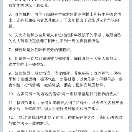
孤零零的继续当着孤儿。
5、
收养
机构、两位干细胞科学家詹姆斯谢利博士和特里萨德舍博
土，还有胚胎提供者及其他人，于去年提出了这场诉讼的争议问
题。
6、艾比布拉和沙吉旦老人有位结婚多年没孩子的亲戚，她跟自己
的丈夫商量决定
收养
了刚出生不到一周的弃婴夏伊达。
7、糊粉层是胚乳吸
收养
分的细胞层。
8、姐妹俩一直熬到妹妹被乡邻
收养
，陈硕真到一乡宦人家帮工，
这才能吃上一顿饱饭。
9、短信彰显，朋友情谊；请你阅读，养生秘籍：
收养
神气，保持
平和；轻缓运动，循环气血；勿要过度，以免伤身；早睡早起，多
食辛酸；心情舒畅，微笑绽放。朋友，愿你安然度秋季。
10、古罗马有一句著名的俗谚“每一名奴隶都是我们
收养
的敌人”
11、徐茂兴走后，章健又接着投入到了忙碌中，从今年的各种灾害
爆发后，章健就在组织人手进行各种救助和
收养
孤儿。
12、“两部”新规现在走到了前面，在收获好评之余，我们仍将面对
与
收养
法不一致的窘迫。