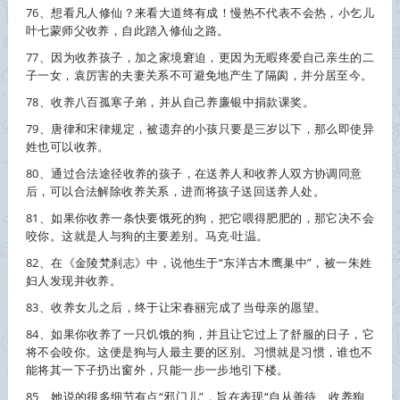
76、想看凡人修仙？来看大道终有成！慢热不代表不会热，小乞儿
叶七蒙师父
收养
，自此踏入修仙之路。
77、因为
收养
孩子，加之家境窘迫，更因为无暇疼爱自己亲生的二
子一女，袁厉害的夫妻关系不可避免地产生了隔阂，并分居至今。
78、
收养
八百孤寒子弟，并从自己养廉银中捐款课奖。
79、唐律和宋律规定，被遗弃的小孩只要是三岁以下，那么即使异
姓也可以
收养
。
80、通过合法途径
收养
的孩子，在送养人和
收养
人双方协调同意
后，可以合法解除
收养
关系，进而将孩子送回送养人处。
81、如果你
收养
一条快要饿死的狗，把它喂得肥肥的，那它决不会
咬你。这就是人与狗的主要差别。马克·吐温。
82、在《金陵梵刹志》中，说他生于“东洋古木鹰巢中”，被一朱姓
妇人发现并
收养
。
83、
收养
女儿之后，终于让宋春丽完成了当母亲的愿望。
84、如果你
收养
了一只饥饿的狗，并且让它过上了舒服的日子，它
将不会咬你。这便是狗与人最主要的区别。习惯就是习惯，谁也不
能将其一下子扔出窗外，只能一步一步地引下楼。
85、她说的很多细节有点“邪门儿”，旨在表现“自从善待、
收养
狗