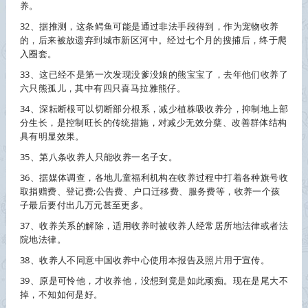
养。
32、据推测，这条鳄鱼可能是通过非法手段得到，作为宠物
收养
的，后来被放遗弃到城市新区河中。经过七个月的搜捕后，终于爬
入圈套。
33、这已经不是第一次发现没爹没娘的熊宝宝了，去年他们
收养
了
六只熊孤儿，其中有四只喜马拉雅熊仔。
34、深耘断根可以切断部分根系，减少植株吸
收养
分，抑制地上部
分生长，是控制旺长的传统措施，对减少无效分蘖、改善群体结构
具有明显效果。
35、第八条
收养
人只能
收养
一名子女。
36、据媒体调查，各地儿童福利机构在
收养
过程中打着各种旗号收
取捐赠费、登记费;公告费、户口迁移费、服务费等，
收养
一个孩
子最后要付出几万元甚至更多。
37、
收养
关系的解除，适用
收养
时被
收养
人经常居所地法律或者法
院地法律。
38、
收养
人不同意中国
收养
中心使用本报告及照片用于宣传。
39、原是可怜他，才
收养
他，没想到竟是如此顽痴。现在是尾大不
掉，不知如何是好。