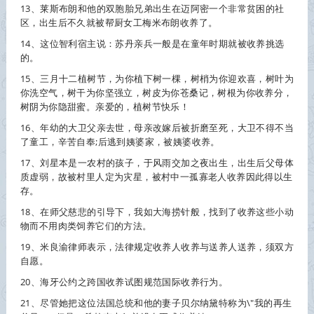
13、莱斯布朗和他的双胞胎兄弟出生在迈阿密一个非常贫困的社
区，出生后不久就被帮厨女工梅米布朗
收养
了。
14、这位智利宿主说：苏丹亲兵一般是在童年时期就被
收养
挑选
的。
15、三月十二植树节，为你植下树一棵，树梢为你迎欢喜，树叶为
你洗空气，树干为你坚强立，树皮为你苍桑记，树根为你
收养
分，
树阴为你隐甜蜜。亲爱的，植树节快乐！
16、年幼的大卫父亲去世，母亲改嫁后被折磨至死，大卫不得不当
了童工，辛苦自奉;后逃到姨婆家，被姨婆
收养
。
17、刘星本是一农村的孩子，于风雨交加之夜出生，出生后父母体
质虚弱，故被村里人定为灾星，被村中一孤寡老人
收养
因此得以生
存。
18、在师父慈悲的引导下，我如大海捞针般，找到了
收养
这些小动
物而不用肉类饲养它们的方法。
19、米良渝律师表示，法律规定
收养
人
收养
与送养人送养，须双方
自愿。
20、海牙公约之跨国
收养
试图规范国际
收养
行为。
21、尽管她把这位法国总统和他的妻子贝尔纳黛特称为\"我的再生