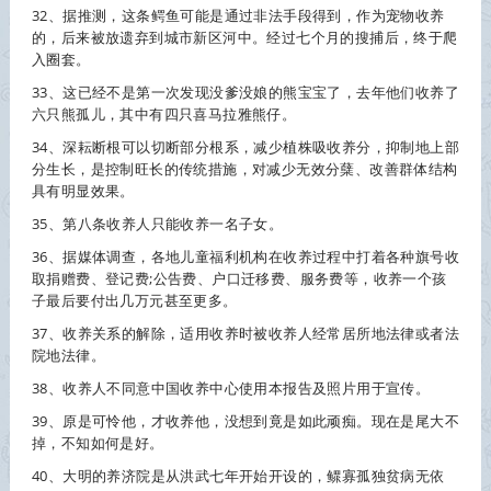
32、据推测，这条鳄鱼可能是通过非法手段得到，作为宠物
收养
的，后来被放遗弃到城市新区河中。经过七个月的搜捕后，终于爬
入圈套。
33、这已经不是第一次发现没爹没娘的熊宝宝了，去年他们
收养
了
六只熊孤儿，其中有四只喜马拉雅熊仔。
34、深耘断根可以切断部分根系，减少植株吸
收养
分，抑制地上部
分生长，是控制旺长的传统措施，对减少无效分蘖、改善群体结构
具有明显效果。
35、第八条
收养
人只能
收养
一名子女。
36、据媒体调查，各地儿童福利机构在
收养
过程中打着各种旗号收
取捐赠费、登记费;公告费、户口迁移费、服务费等，
收养
一个孩
子最后要付出几万元甚至更多。
37、
收养
关系的解除，适用
收养
时被
收养
人经常居所地法律或者法
院地法律。
38、
收养
人不同意中国
收养
中心使用本报告及照片用于宣传。
39、原是可怜他，才
收养
他，没想到竟是如此顽痴。现在是尾大不
掉，不知如何是好。
40、大明的养济院是从洪武七年开始开设的，鳏寡孤独贫病无依