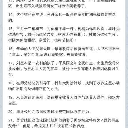
13、莱斯布朗和他的双胞胎兄弟出生在迈阿密一个非常贫困的社
区，出生后不久就被帮厨女工梅米布朗
收养
了。
14、这位智利宿主说：苏丹亲兵一般是在童年时期就被
收养
挑选
的。
15、三月十二植树节，为你植下树一棵，树梢为你迎欢喜，树叶为
你洗空气，树干为你坚强立，树皮为你苍桑记，树根为你
收养
分，
树阴为你隐甜蜜。亲爱的，植树节快乐！
16、年幼的大卫父亲去世，母亲改嫁后被折磨至死，大卫不得不当
了童工，辛苦自奉;后逃到姨婆家，被姨婆
收养
。
17、刘星本是一农村的孩子，于风雨交加之夜出生，出生后父母体
质虚弱，故被村里人定为灾星，被村中一孤寡老人
收养
因此得以生
存。
18、在师父慈悲的引导下，我如大海捞针般，找到了
收养
这些小动
物而不用肉类饲养它们的方法。
19、米良渝律师表示，法律规定
收养
人
收养
与送养人送养，须双方
自愿。
20、海牙公约之跨国
收养
试图规范国际
收养
行为。
21、尽管她把这位法国总统和他的妻子贝尔纳黛特称为\"我的再生
父母\"，但是，希拉克夫妇并没有正式
收养
她。