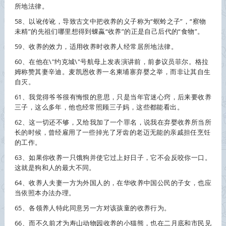
所地法律。
58、以讹传讹，导致古文中把
收养
的义子称为“螟蛉之子”，“察物
未精”的先祖们哪里想得到蜾蠃“
收养
”的正是自己后代的“食物”。
59、
收养
的效力，适用
收养
时
收养
人经常居所地法律。
60、在他在\"约克城\"号航母上发表演讲前，前参议员菲尔。格拉
姆称赞其妻辛迪。麦凯恩
收养
一名柬埔寨弃婴之举，而非让其自生
自灭。
61、我觉得爷爷很有悔恨的意思，只是当年官迷心窍，后来要
收养
三子，这么多年，他也经常照顾三子妈，这些都能看出。
62、这一切还不够，又给我加了一个罪名，说我在弃婴
收养
所当所
长的时候，曾经雇用了一些掉光了牙齿的老迈无能的亲戚担任烹饪
的工作。
63、如果你
收养
一只饿狗并使它过上好日子，它不会反咬你一口。
这就是狗和人的最大不同。
64、
收养
人夫妻一方为外国人的，在华
收养
中国公民的子女，也应
当依照本办法办理。
65、各领养人特此同意另一方对该孩童的
收养
行为。
66、而不久前才为寿山动物园
收养
的小猫熊，也在二月底和市民见