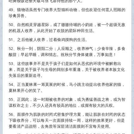
吃俩顿饭还整天破马张飞虐待他的那个人。
49、猫物语虽然专门
收养
大型猫科动物，但也欢迎任何需人照顾的
珍禽异兽。
50、自然精灵穿越星际，成了嗷嗷待哺的小奶娃，被一个超级无敌
的机器人
收养
，从此开始了欢脱的星际种田生活。
51、之后他被人
收养
，过着偷鸡摸狗的生活。
52、秋分一到，阴阳二分；人应顺之，
收养
神气；少食辛辣，多食
酸甜；早起早睡，调和情志。祝秋分节身体健康，万事如意！
53、这些故事并不是关于孩子们是如何从恶劣的环境中被解救出
来，而是关于孩子与生母的阔别多年重逢，关于被
收养
者本族文化
失落后的重新追寻。
54、正当夏林果一筹莫展的时候，马小跳主动提出
收养
他家的猫，
夏林果开心的笑了。
55、正因此，这一时期被
收养
的对象，或为勇猛善战之将，或为智
谋权诈之士，不少人还具有较高的地位，或握有较大的兵权。
56、面膜作为肌肤的封闭式密集护理方案，能让肌肤在封闭的状态
下吸
收养
分，可以每天一次面膜持续一周，这样的效果更好，但是
要看清产品说明，去角质等深层清洁面膜则不宜每天使用。