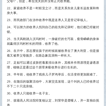
父母\"，但是，希拉克夫妇并没有正式
收养
她。
22、家庭
收养
不是一时权宜之计，而是关系失依儿童长远发展和终
身大事。
23、而民政部门在涉外
收养
中既是送养人又是登记审核人。
24、可以努力的
收养
人找到自己的祖先和记录时，他们都已经被封
锁。
25、当天风刚踏入沃玛村时，一身破烂的乞丐装，瘦骨嶙嶙的身体
就赢得沃玛村村长的同情，
收养
了他。
26、在片中，苏志燮在孩子的时候就被
收养
去了澳大利亚，但是接
着又被养父母抛弃，在路边象流浪狗一样长大。
27、足贴可以通过皮肤把毒素排出体外，其根本作用原理是渗透原
理，植物正是通过这个原理来吸
收养
分进行生长的。
28、半年前，他
收养
了残疾儿子罗鸿举后，生活变得更加困难了。
29、在随后的版聚活动中，大家交流发现，这个叫的人已经
收养
过
不下二十只流浪猫。
30、
收养
人只能
收养
一名子女。
31、据最高人民法院经复核认定，刘荣华是聋哑人，并一直独自抚
养。