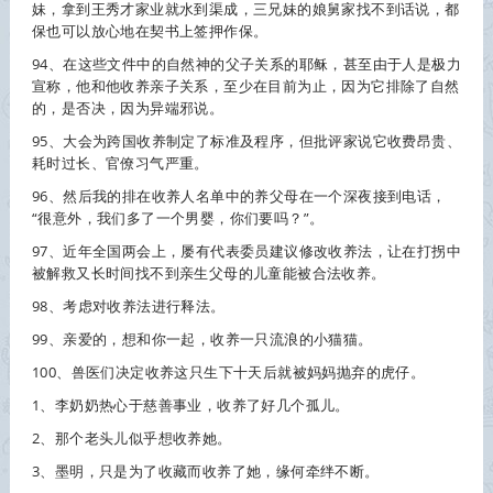
妹，拿到王秀才家业就水到渠成，三兄妹的娘舅家找不到话说，都
保也可以放心地在契书上签押作保。
94、在这些文件中的自然神的父子关系的耶稣，甚至由于人是极力
宣称，他和他
收养
亲子关系，至少在目前为止，因为它排除了自然
的，是否决，因为异端邪说。
95、大会为跨国
收养
制定了标准及程序，但批评家说它收费昂贵、
耗时过长、官僚习气严重。
96、然后我的排在
收养
人名单中的养父母在一个深夜接到电话，
“很意外，我们多了一个男婴，你们要吗？”。
97、近年全国两会上，屡有代表委员建议修改
收养
法，让在打拐中
被解救又长时间找不到亲生父母的儿童能被合法
收养
。
98、考虑对
收养
法进行释法。
99、亲爱的，想和你一起，
收养
一只流浪的小猫猫。
100、兽医们决定
收养
这只生下十天后就被妈妈抛弃的虎仔。
1、李奶奶热心于慈善事业，
收养
了好几个孤儿。
2、那个老头儿似乎想
收养
她。
3、墨明，只是为了收藏而
收养
了她，缘何牵绊不断。