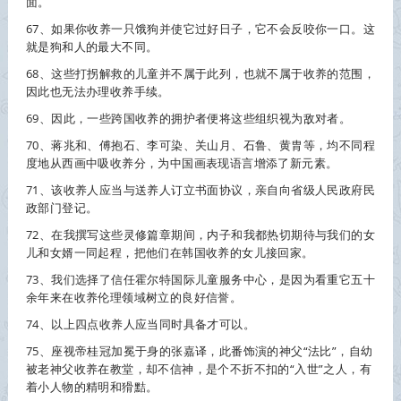
面。
67、如果你
收养
一只饿狗并使它过好日子，它不会反咬你一口。这
就是狗和人的最大不同。
68、这些打拐解救的儿童并不属于此列，也就不属于
收养
的范围，
因此也无法办理
收养
手续。
69、因此，一些跨国
收养
的拥护者便将这些组织视为敌对者。
70、蒋兆和、傅抱石、李可染、关山月、石鲁、黄胄等，均不同程
度地从西画中吸
收养
分，为中国画表现语言增添了新元素。
71、该
收养
人应当与送养人订立书面协议，亲自向省级人民政府民
政部门登记。
72、在我撰写这些灵修篇章期间，内子和我都热切期待与我们的女
儿和女婿一同起程，把他们在韩国
收养
的女儿接回家。
73、我们选择了信任霍尔特国际儿童服务中心，是因为看重它五十
余年来在
收养
伦理领域树立的良好信誉。
74、以上四点
收养
人应当同时具备才可以。
75、座视帝桂冠加冕于身的张嘉译，此番饰演的神父“法比”，自幼
被老神父
收养
在教堂，却不信神，是个不折不扣的“入世”之人，有
着小人物的精明和猾黠。