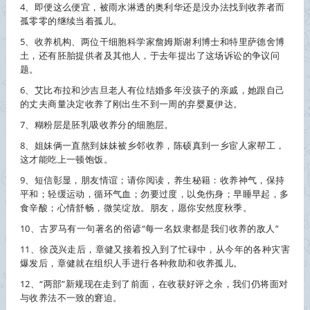
4、即便这么便宜，被雨水淋透的奥利华还是没办法找到
收养
者而
孤零零的继续当着孤儿。
5、
收养
机构、两位干细胞科学家詹姆斯谢利博士和特里萨德舍博
土，还有胚胎提供者及其他人，于去年提出了这场诉讼的争议问
题。
6、艾比布拉和沙吉旦老人有位结婚多年没孩子的亲戚，她跟自己
的丈夫商量决定
收养
了刚出生不到一周的弃婴夏伊达。
7、糊粉层是胚乳吸
收养
分的细胞层。
8、姐妹俩一直熬到妹妹被乡邻
收养
，陈硕真到一乡宦人家帮工，
这才能吃上一顿饱饭。
9、短信彰显，朋友情谊；请你阅读，养生秘籍：
收养
神气，保持
平和；轻缓运动，循环气血；勿要过度，以免伤身；早睡早起，多
食辛酸；心情舒畅，微笑绽放。朋友，愿你安然度秋季。
10、古罗马有一句著名的俗谚“每一名奴隶都是我们
收养
的敌人”
11、徐茂兴走后，章健又接着投入到了忙碌中，从今年的各种灾害
爆发后，章健就在组织人手进行各种救助和
收养
孤儿。
12、“两部”新规现在走到了前面，在收获好评之余，我们仍将面对
与
收养
法不一致的窘迫。