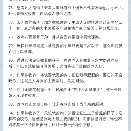
76、想看凡人修仙？来看大道终有成！慢热不代表不会热，小乞儿
叶七蒙师父
收养
，自此踏入修仙之路。
77、因为
收养
孩子，加之家境窘迫，更因为无暇疼爱自己亲生的二
子一女，袁厉害的夫妻关系不可避免地产生了隔阂，并分居至今。
78、
收养
八百孤寒子弟，并从自己养廉银中捐款课奖。
79、唐律和宋律规定，被遗弃的小孩只要是三岁以下，那么即使异
姓也可以
收养
。
80、通过合法途径
收养
的孩子，在送养人和
收养
人双方协调同意
后，可以合法解除
收养
关系，进而将孩子送回送养人处。
81、如果你
收养
一条快要饿死的狗，把它喂得肥肥的，那它决不会
咬你。这就是人与狗的主要差别。马克·吐温。
82、在《金陵梵刹志》中，说他生于“东洋古木鹰巢中”，被一朱姓
妇人发现并
收养
。
83、
收养
女儿之后，终于让宋春丽完成了当母亲的愿望。
84、如果你
收养
了一只饥饿的狗，并且让它过上了舒服的日子，它
将不会咬你。这便是狗与人最主要的区别。习惯就是习惯，谁也不
能将其一下子扔出窗外，只能一步一步地引下楼。