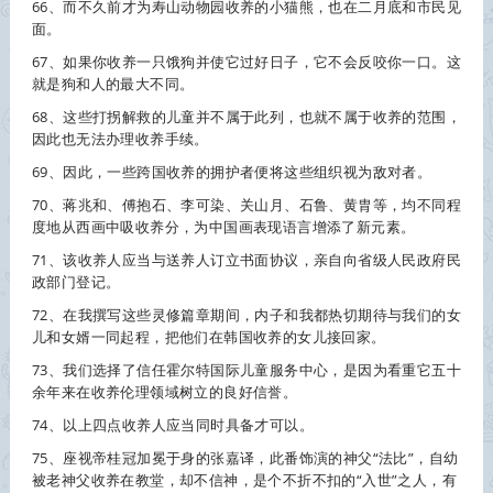
66、而不久前才为寿山动物园
收养
的小猫熊，也在二月底和市民见
面。
67、如果你
收养
一只饿狗并使它过好日子，它不会反咬你一口。这
就是狗和人的最大不同。
68、这些打拐解救的儿童并不属于此列，也就不属于
收养
的范围，
因此也无法办理
收养
手续。
69、因此，一些跨国
收养
的拥护者便将这些组织视为敌对者。
70、蒋兆和、傅抱石、李可染、关山月、石鲁、黄胄等，均不同程
度地从西画中吸
收养
分，为中国画表现语言增添了新元素。
71、该
收养
人应当与送养人订立书面协议，亲自向省级人民政府民
政部门登记。
72、在我撰写这些灵修篇章期间，内子和我都热切期待与我们的女
儿和女婿一同起程，把他们在韩国
收养
的女儿接回家。
73、我们选择了信任霍尔特国际儿童服务中心，是因为看重它五十
余年来在
收养
伦理领域树立的良好信誉。
74、以上四点
收养
人应当同时具备才可以。
75、座视帝桂冠加冕于身的张嘉译，此番饰演的神父“法比”，自幼
被老神父
收养
在教堂，却不信神，是个不折不扣的“入世”之人，有