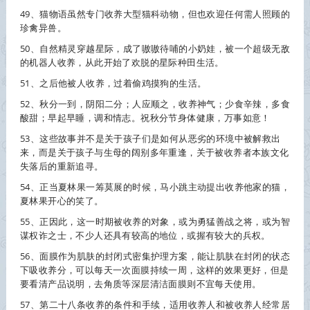
49、猫物语虽然专门
收养
大型猫科动物，但也欢迎任何需人照顾的
珍禽异兽。
50、自然精灵穿越星际，成了嗷嗷待哺的小奶娃，被一个超级无敌
的机器人
收养
，从此开始了欢脱的星际种田生活。
51、之后他被人
收养
，过着偷鸡摸狗的生活。
52、秋分一到，阴阳二分；人应顺之，
收养
神气；少食辛辣，多食
酸甜；早起早睡，调和情志。祝秋分节身体健康，万事如意！
53、这些故事并不是关于孩子们是如何从恶劣的环境中被解救出
来，而是关于孩子与生母的阔别多年重逢，关于被
收养
者本族文化
失落后的重新追寻。
54、正当夏林果一筹莫展的时候，马小跳主动提出
收养
他家的猫，
夏林果开心的笑了。
55、正因此，这一时期被
收养
的对象，或为勇猛善战之将，或为智
谋权诈之士，不少人还具有较高的地位，或握有较大的兵权。
56、面膜作为肌肤的封闭式密集护理方案，能让肌肤在封闭的状态
下吸
收养
分，可以每天一次面膜持续一周，这样的效果更好，但是
要看清产品说明，去角质等深层清洁面膜则不宜每天使用。
57、第二十八条
收养
的条件和手续，适用
收养
人和被
收养
人经常居