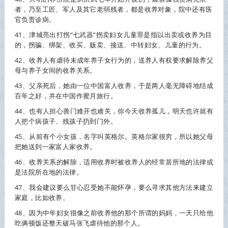
者，乃至工匠、军人及其它老弱残者，都是
收养
对象，院中还有医
官负责诊病。
41、津城亮出打拐“七武器”拐卖妇女儿童罪是指以出卖或
收养
为目
的，拐骗、绑架、收买、贩卖、接送、中转妇女、儿童的行为。
42、
收养
人有虐待未成年养子女行为的，送养人有权要求解除养父
母与养子女间的
收养
关系。
43、父亲死后，她由一位中国富人
收养
，于是两人毫无障碍地结成
百年之好，并在中国作蜜月旅行。
44、也有人担心善门难开也难关，你今天
收养
孤儿，明天也许就有
人把个病孩子、残孩子扔到门外。
45、从前有个小女孩，名字叫英格尔。英格尔家很穷，所以她父母
把她送到一家富人家
收养
。
46、
收养
关系的解除，适用
收养
时被
收养
人的经常居所地的法律或
是法院所在地的法律。
47、我会建议要么甘心忍受她不能怀孕，要么寻求其他方法来建立
家庭，比如
收养
。
48、因为中年妇女很像之前
收养
他的那个所谓的妈妈，一天只给他
吃俩顿饭还整天破马张飞虐待他的那个人。