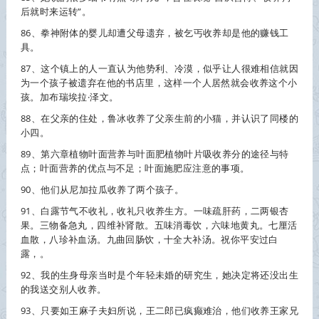
后就时来运转”。
86、拳神附体的婴儿却遭父母遗弃，被乞丐
收养
却是他的赚钱工
具。
87、这个镇上的人一直认为他势利、冷漠，似乎让人很难相信就因
为一个孩子被遗弃在他的书店里，这样一个人居然就会
收养
这个小
孩。加布瑞埃拉·泽文。
88、在父亲的住处，鲁冰
收养
了父亲生前的小猫，并认识了同楼的
小四。
89、第六章植物叶面营养与叶面肥植物叶片吸
收养
分的途径与特
点；叶面营养的优点与不足；叶面施肥应注意的事项。
90、他们从尼加拉瓜
收养
了两个孩子。
91、白露节气不收礼，收礼只
收养
生方。一味疏肝药，二两银杏
果。三物备急丸，四维补肾散。五味消毒饮，六味地黄丸。七厘活
血散，八珍补血汤。九曲回肠饮，十全大补汤。祝你平安过白
露，。
92、我的生身母亲当时是个年轻未婚的研究生，她决定将还没出生
的我送交别人
收养
。
93、只要如王麻子夫妇所说，王二郎已疯癫难治，他们
收养
王家兄