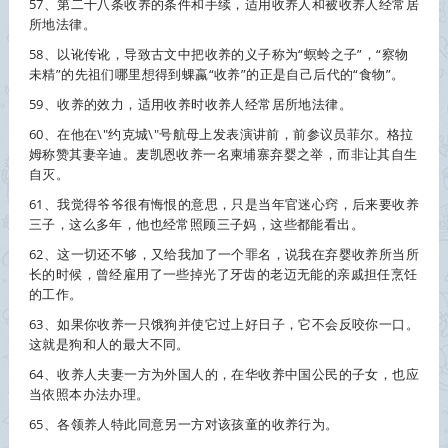
57、第二十八条
收养
的条件和手续，适用
收养
人和被
收养
人经常居
所地法律。
58、以讹传讹，导致古文中把
收养
的义子称为“螟蛉之子”，“察物
未精”的先祖们哪里想得到蜾蠃“
收养
”的正是自己后代的“食物”。
59、
收养
的效力，适用
收养
时
收养
人经常居所地法律。
60、在他在\"约克城\"号航母上发表演讲前，前参议员菲尔。格拉
姆称赞其妻辛迪。麦凯恩
收养
一名柬埔寨弃婴之举，而非让其自生
自灭。
61、我觉得爷爷很有悔恨的意思，只是当年官迷心窍，后来要
收养
三子，这么多年，他也经常照顾三子妈，这些都能看出。
62、这一切还不够，又给我加了一个罪名，说我在弃婴
收养
所当所
长的时候，曾经雇用了一些掉光了牙齿的老迈无能的亲戚担任烹饪
的工作。
63、如果你
收养
一只饿狗并使它过上好日子，它不会反咬你一口。
这就是狗和人的最大不同。
64、
收养
人夫妻一方为外国人的，在华
收养
中国公民的子女，也应
当依照本办法办理。
65、各领养人特此同意另一方对该孩童的
收养
行为。