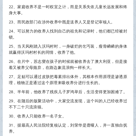
22、家庭
收养
不是一时权宜之计，而是关系失依儿童长远发展和终
身大事。
23、而民政部门在涉外
收养
中既是送养人又是登记审核人。
24、可以努力的
收养
人找到自己的祖先和记录时，他们都已经被封
锁。
25、当天风刚踏入沃玛村时，一身破烂的乞丐装，瘦骨嶙嶙的身体
就赢得沃玛村村长的同情，
收养
了他。
26、在片中，苏志燮在孩子的时候就被
收养
去了澳大利亚，但是接
着又被养父母抛弃，在路边象流浪狗一样长大。
27、足贴可以通过皮肤把毒素排出体外，其根本作用原理是渗透原
理，植物正是通过这个原理来吸
收养
分进行生长的。
28、半年前，他
收养
了残疾儿子罗鸿举后，生活变得更加困难了。
29、在随后的版聚活动中，大家交流发现，这个叫的人已经
收养
过
不下二十只流浪猫。
30、
收养
人只能
收养
一名子女。
31、据最高人民法院经复核认定，刘荣华是聋哑人，并一直独自抚
养。