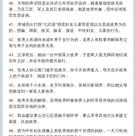
40、大明的养济院是从洪武七年开始开设的，鳏寡孤独贫病无依
者，乃至工匠、军人及其它老弱残者，都是
收养
对象，院中还有医
官负责诊病。
41、津城亮出打拐“七武器”拐卖妇女儿童罪是指以出卖或
收养
为目
的，拐骗、绑架、收买、贩卖、接送、中转妇女、儿童的行为。
42、
收养
人有虐待未成年养子女行为的，送养人有权要求解除养父
母与养子女间的
收养
关系。
43、父亲死后，她由一位中国富人
收养
，于是两人毫无障碍地结成
百年之好，并在中国作蜜月旅行。
44、也有人担心善门难开也难关，你今天
收养
孤儿，明天也许就有
人把个病孩子、残孩子扔到门外。
45、从前有个小女孩，名字叫英格尔。英格尔家很穷，所以她父母
把她送到一家富人家
收养
。
46、
收养
关系的解除，适用
收养
时被
收养
人的经常居所地的法律或
是法院所在地的法律。
47、我会建议要么甘心忍受她不能怀孕，要么寻求其他方法来建立
家庭，比如
收养
。
48、因为中年妇女很像之前
收养
他的那个所谓的妈妈，一天只给他