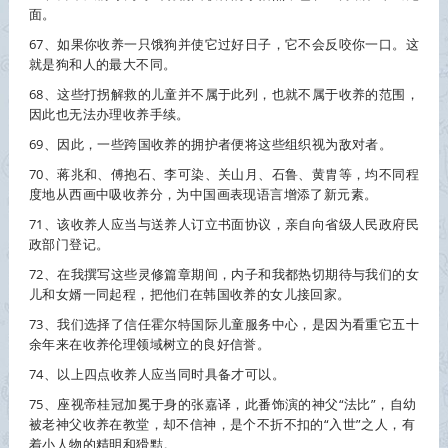
面。
67、如果你
收养
一只饿狗并使它过好日子，它不会反咬你一口。这
就是狗和人的最大不同。
68、这些打拐解救的儿童并不属于此列，也就不属于
收养
的范围，
因此也无法办理
收养
手续。
69、因此，一些跨国
收养
的拥护者便将这些组织视为敌对者。
70、蒋兆和、傅抱石、李可染、关山月、石鲁、黄胄等，均不同程
度地从西画中吸
收养
分，为中国画表现语言增添了新元素。
71、该
收养
人应当与送养人订立书面协议，亲自向省级人民政府民
政部门登记。
72、在我撰写这些灵修篇章期间，内子和我都热切期待与我们的女
儿和女婿一同起程，把他们在韩国
收养
的女儿接回家。
73、我们选择了信任霍尔特国际儿童服务中心，是因为看重它五十
余年来在
收养
伦理领域树立的良好信誉。
74、以上四点
收养
人应当同时具备才可以。
75、座视帝桂冠加冕于身的张嘉译，此番饰演的神父“法比”，自幼
被老神父
收养
在教堂，却不信神，是个不折不扣的“入世”之人，有
着小人物的精明和猾黠。