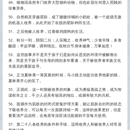
49、猫物语虽然专门
收养
大型猫科动物，但也欢迎任何需人照顾的
珍禽异兽。
50、自然精灵穿越星际，成了嗷嗷待哺的小奶娃，被一个超级无敌
的机器人
收养
，从此开始了欢脱的星际种田生活。
51、之后他被人
收养
，过着偷鸡摸狗的生活。
52、秋分一到，阴阳二分；人应顺之，
收养
神气；少食辛辣，多食
酸甜；早起早睡，调和情志。祝秋分节身体健康，万事如意！
53、这些故事并不是关于孩子们是如何从恶劣的环境中被解救出
来，而是关于孩子与生母的阔别多年重逢，关于被
收养
者本族文化
失落后的重新追寻。
54、正当夏林果一筹莫展的时候，马小跳主动提出
收养
他家的猫，
夏林果开心的笑了。
55、正因此，这一时期被
收养
的对象，或为勇猛善战之将，或为智
谋权诈之士，不少人还具有较高的地位，或握有较大的兵权。
56、面膜作为肌肤的封闭式密集护理方案，能让肌肤在封闭的状态
下吸
收养
分，可以每天一次面膜持续一周，这样的效果更好，但是
要看清产品说明，去角质等深层清洁面膜则不宜每天使用。
57、第二十八条
收养
的条件和手续，适用
收养
人和被
收养
人经常居