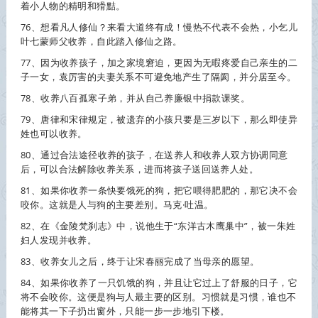
着小人物的精明和猾黠。
76、想看凡人修仙？来看大道终有成！慢热不代表不会热，小乞儿
叶七蒙师父
收养
，自此踏入修仙之路。
77、因为
收养
孩子，加之家境窘迫，更因为无暇疼爱自己亲生的二
子一女，袁厉害的夫妻关系不可避免地产生了隔阂，并分居至今。
78、
收养
八百孤寒子弟，并从自己养廉银中捐款课奖。
79、唐律和宋律规定，被遗弃的小孩只要是三岁以下，那么即使异
姓也可以
收养
。
80、通过合法途径
收养
的孩子，在送养人和
收养
人双方协调同意
后，可以合法解除
收养
关系，进而将孩子送回送养人处。
81、如果你
收养
一条快要饿死的狗，把它喂得肥肥的，那它决不会
咬你。这就是人与狗的主要差别。马克·吐温。
82、在《金陵梵刹志》中，说他生于“东洋古木鹰巢中”，被一朱姓
妇人发现并
收养
。
83、
收养
女儿之后，终于让宋春丽完成了当母亲的愿望。
84、如果你
收养
了一只饥饿的狗，并且让它过上了舒服的日子，它
将不会咬你。这便是狗与人最主要的区别。习惯就是习惯，谁也不
能将其一下子扔出窗外，只能一步一步地引下楼。