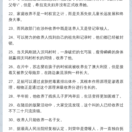
父母\"，但是，希拉克夫妇并没有正式
收养
她。
22、家庭
收养
不是一时权宜之计，而是关系失依儿童长远发展和终
身大事。
23、而民政部门在涉外
收养
中既是送养人又是登记审核人。
24、可以努力的
收养
人找到自己的祖先和记录时，他们都已经被封
锁。
25、当天风刚踏入沃玛村时，一身破烂的乞丐装，瘦骨嶙嶙的身体
就赢得沃玛村村长的同情，
收养
了他。
26、在片中，苏志燮在孩子的时候就被
收养
去了澳大利亚，但是接
着又被养父母抛弃，在路边象流浪狗一样长大。
27、足贴可以通过皮肤把毒素排出体外，其根本作用原理是渗透原
理，植物正是通过这个原理来吸
收养
分进行生长的。
28、半年前，他
收养
了残疾儿子罗鸿举后，生活变得更加困难了。
29、在随后的版聚活动中，大家交流发现，这个叫的人已经
收养
过
不下二十只流浪猫。
30、
收养
人只能
收养
一名子女。
31、据最高人民法院经复核认定，刘荣华是聋哑人，并一直独自抚