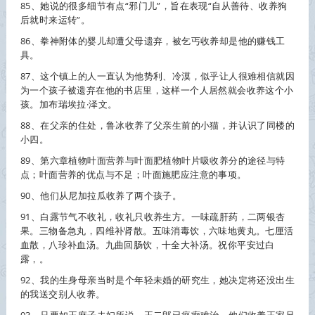
85、她说的很多细节有点“邪门儿”，旨在表现“自从善待、
收养
狗
后就时来运转”。
86、拳神附体的婴儿却遭父母遗弃，被乞丐
收养
却是他的赚钱工
具。
87、这个镇上的人一直认为他势利、冷漠，似乎让人很难相信就因
为一个孩子被遗弃在他的书店里，这样一个人居然就会
收养
这个小
孩。加布瑞埃拉·泽文。
88、在父亲的住处，鲁冰
收养
了父亲生前的小猫，并认识了同楼的
小四。
89、第六章植物叶面营养与叶面肥植物叶片吸
收养
分的途径与特
点；叶面营养的优点与不足；叶面施肥应注意的事项。
90、他们从尼加拉瓜
收养
了两个孩子。
91、白露节气不收礼，收礼只
收养
生方。一味疏肝药，二两银杏
果。三物备急丸，四维补肾散。五味消毒饮，六味地黄丸。七厘活
血散，八珍补血汤。九曲回肠饮，十全大补汤。祝你平安过白
露，。
92、我的生身母亲当时是个年轻未婚的研究生，她决定将还没出生
的我送交别人
收养
。