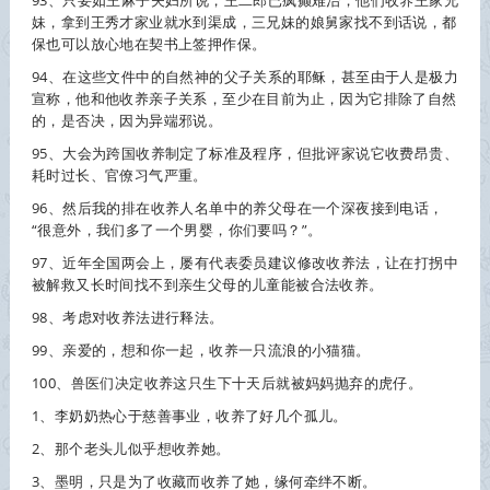
93、只要如王麻子夫妇所说，王二郎已疯癫难治，他们
收养
王家兄
妹，拿到王秀才家业就水到渠成，三兄妹的娘舅家找不到话说，都
保也可以放心地在契书上签押作保。
94、在这些文件中的自然神的父子关系的耶稣，甚至由于人是极力
宣称，他和他
收养
亲子关系，至少在目前为止，因为它排除了自然
的，是否决，因为异端邪说。
95、大会为跨国
收养
制定了标准及程序，但批评家说它收费昂贵、
耗时过长、官僚习气严重。
96、然后我的排在
收养
人名单中的养父母在一个深夜接到电话，
“很意外，我们多了一个男婴，你们要吗？”。
97、近年全国两会上，屡有代表委员建议修改
收养
法，让在打拐中
被解救又长时间找不到亲生父母的儿童能被合法
收养
。
98、考虑对
收养
法进行释法。
99、亲爱的，想和你一起，
收养
一只流浪的小猫猫。
100、兽医们决定
收养
这只生下十天后就被妈妈抛弃的虎仔。
1、李奶奶热心于慈善事业，
收养
了好几个孤儿。
2、那个老头儿似乎想
收养
她。
3、墨明，只是为了收藏而
收养
了她，缘何牵绊不断。