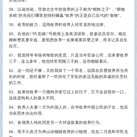
所地法律。
58、以讹传讹，导致古文中把
收养
的义子称为“螟蛉之子”，“察物
未精”的先祖们哪里想得到蜾蠃“
收养
”的正是自己后代的“食物”。
59、
收养
的效力，适用
收养
时
收养
人经常居所地法律。
60、在他在\"约克城\"号航母上发表演讲前，前参议员菲尔。格拉
姆称赞其妻辛迪。麦凯恩
收养
一名柬埔寨弃婴之举，而非让其自生
自灭。
61、我觉得爷爷很有悔恨的意思，只是当年官迷心窍，后来要
收养
三子，这么多年，他也经常照顾三子妈，这些都能看出。
62、这一切还不够，又给我加了一个罪名，说我在弃婴
收养
所当所
长的时候，曾经雇用了一些掉光了牙齿的老迈无能的亲戚担任烹饪
的工作。
63、如果你
收养
一只饿狗并使它过上好日子，它不会反咬你一口。
这就是狗和人的最大不同。
64、
收养
人夫妻一方为外国人的，在华
收养
中国公民的子女，也应
当依照本办法办理。
65、各领养人特此同意另一方对该孩童的
收养
行为。
66、而不久前才为寿山动物园
收养
的小猫熊，也在二月底和市民见