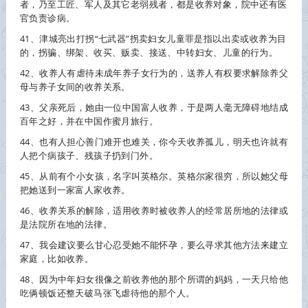
者，乃至工匠、军人及其它老弱残者，都是
收养
对象，院中还有医
官负责诊病。
41、津城亮出打拐“七武器”拐卖妇女儿童罪是指以出卖或
收养
为目
的，拐骗、绑架、收买、贩卖、接送、中转妇女、儿童的行为。
42、
收养
人有虐待未成年养子女行为的，送养人有权要求解除养父
母与养子女间的
收养
关系。
43、父亲死后，她由一位中国富人
收养
，于是两人毫无障碍地结成
百年之好，并在中国作蜜月旅行。
44、也有人担心善门难开也难关，你今天
收养
孤儿，明天也许就有
人把个病孩子、残孩子扔到门外。
45、从前有个小女孩，名字叫英格尔。英格尔家很穷，所以她父母
把她送到一家富人家
收养
。
46、
收养
关系的解除，适用
收养
时被
收养
人的经常居所地的法律或
是法院所在地的法律。
47、我会建议要么甘心忍受她不能怀孕，要么寻求其他方法来建立
家庭，比如
收养
。
48、因为中年妇女很像之前
收养
他的那个所谓的妈妈，一天只给他
吃俩顿饭还整天破马张飞虐待他的那个人。