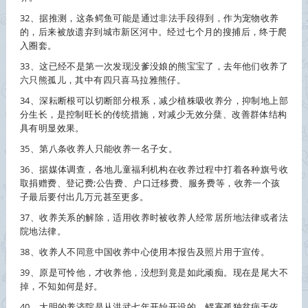
32、据推测，这条鳄鱼可能是通过非法手段得到，作为宠物
收养
的，后来被放遗弃到城市新区河中。经过七个月的搜捕后，终于爬
入圈套。
33、这已经不是第一次发现没爹没娘的熊宝宝了，去年他们
收养
了
六只熊孤儿，其中有四只喜马拉雅熊仔。
34、深耘断根可以切断部分根系，减少植株吸
收养
分，抑制地上部
分生长，是控制旺长的传统措施，对减少无效分蘖、改善群体结构
具有明显效果。
35、第八条
收养
人只能
收养
一名子女。
36、据媒体调查，各地儿童福利机构在
收养
过程中打着各种旗号收
取捐赠费、登记费;公告费、户口迁移费、服务费等，
收养
一个孩
子最后要付出几万元甚至更多。
37、
收养
关系的解除，适用
收养
时被
收养
人经常居所地法律或者法
院地法律。
38、
收养
人不同意中国
收养
中心使用本报告及照片用于宣传。
39、原是可怜他，才
收养
他，没想到竟是如此顽痴。现在是尾大不
掉，不知如何是好。
40、大明的养济院是从洪武七年开始开设的，鳏寡孤独贫病无依