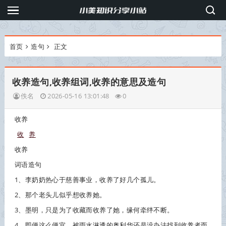
首页
造句
正文
收养造句,收养组词,收养的意思及造句
佚名
2026-05-16 13:01:48
0
收养
收
养
收养
词语造句
1、李奶奶热心于慈善事业，
收养
了好几个孤儿。
2、那个老头儿似乎想
收养
她。
3、墨明，只是为了收藏而
收养
了她，缘何牵绊不断。
4、即便这么便宜，被雨水淋透的奥利华还是没办法找到
收养
者而