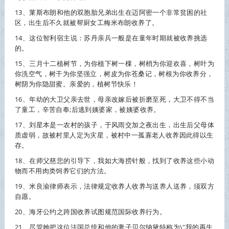
13、莱斯布朗和他的双胞胎兄弟出生在迈阿密一个非常贫困的社
区，出生后不久就被帮厨女工梅米布朗
收养
了。
14、这位智利宿主说：苏丹亲兵一般是在童年时期就被
收养
挑选
的。
15、三月十二植树节，为你植下树一棵，树梢为你迎欢喜，树叶为
你洗空气，树干为你坚强立，树皮为你苍桑记，树根为你
收养
分，
树阴为你隐甜蜜。亲爱的，植树节快乐！
16、年幼的大卫父亲去世，母亲改嫁后被折磨至死，大卫不得不当
了童工，辛苦自奉;后逃到姨婆家，被姨婆
收养
。
17、刘星本是一农村的孩子，于风雨交加之夜出生，出生后父母体
质虚弱，故被村里人定为灾星，被村中一孤寡老人
收养
因此得以生
存。
18、在师父慈悲的引导下，我如大海捞针般，找到了
收养
这些小动
物而不用肉类饲养它们的方法。
19、米良渝律师表示，法律规定
收养
人
收养
与送养人送养，须双方
自愿。
20、海牙公约之跨国
收养
试图规范国际
收养
行为。
21、尽管她把这位法国总统和他的妻子贝尔纳黛特称为\"我的再生