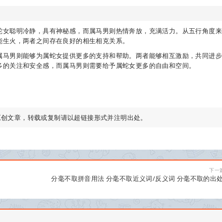
蛇女聪明冷静，具有神秘感，而属马男则热情奔放，充满活力。从五行角度
能生火，两者之间存在良好的相生相克关系。
属马男则能够为属蛇女提供更多的支持和帮助。两者能够相互激励，共同进
多的关注和安全感，而属马男则需要给予属蛇女更多的自由和空间。
原创文章，转载或复制请以超链接形式并注明出处。
下一
分毫不取拼音用法 分毫不取近义词/反义词 分毫不取的出