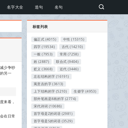
名字大全
造句
名句
标签列表
偏正式
(4015)
中性
(15315)
四字
(19534)
古代
(14210)
一般
(7953)
常用
(7258)
姓
(2887)
联合式
(9404)
，减少争吵
贬义
(3668)
近代
(3446)
合的另一
左右结构的字
(16191)
寓意吉的字
(3613)
上下结构的字
(5210)
生僻字
(4953)
部外笔画是8画的字
(2774)
角度来看，
宋代诗词
(10686)
首字母是Z的词语
(2981)
能会在日常
首字母是S的词语
(3529)