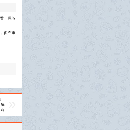
来看，属蛇
步，但在事
篇：
处解
释