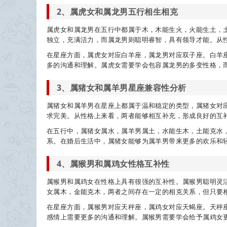
2、属虎女和属龙男五行相生相克
属虎女和属龙男在五行中都属于木，木能生火，火能生土，
独立，充满活力，而属龙男则聪明睿智，具有领导才能。从
在星座方面，属虎女对应白羊座，属龙男对应双子座。白羊
多的沟通和理解。属虎女需要学会包容属龙男的多变性格，
3、属猪女和属羊男星座兼容性分析
属猪女和属羊男在星座上都属于温和稳定的类型，属猪女对
求完美。从性格上来看，两者能够相互补充，形成良好的互
在五行中，属猪女属水，属羊男属土，水能生木，土能克水
系。在婚后生活中，属猪女能够为属羊男带来更多的欢乐和
4、属猴男和属鸡女性格互补性
属猴男和属鸡女在性格上具有很强的互补性。属猴男聪明灵
女属木，金能克木，两者之间存在一定的相克关系，但只要
在星座方面，属猴男对应天秤座，属鸡女对应天蝎座。天秤
感情上需要更多的沟通和理解。属猴男需要学会给予属鸡女