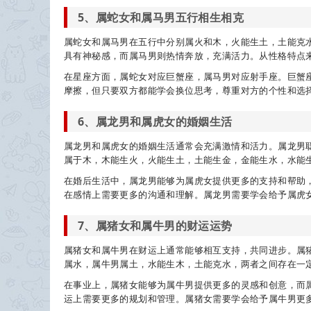
5、属蛇女和属马男五行相生相克
属蛇女和属马男在五行中分别属火和木，火能生土，土能克
具有神秘感，而属马男则热情奔放，充满活力。从性格特点
在星座方面，属蛇女对应巨蟹座，属马男对应射手座。巨蟹
摩擦，但只要双方都能学会换位思考，尊重对方的个性和选
6、属龙男和属虎女的婚姻生活
属龙男和属虎女的婚姻生活通常会充满激情和活力。属龙男
属于木，木能生火，火能生土，土能生金，金能生水，水能
在婚后生活中，属龙男能够为属虎女提供更多的支持和帮助
在感情上需要更多的沟通和理解。属龙男需要学会给予属虎
7、属猪女和属牛男的财运运势
属猪女和属牛男在财运上通常能够相互支持，共同进步。属
属水，属牛男属土，水能生木，土能克水，两者之间存在一
在事业上，属猪女能够为属牛男提供更多的灵感和创意，而
运上需要更多的规划和管理。属猪女需要学会给予属牛男更