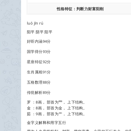
性格特征：
判断力
财富
阳刚
luó jīn rú
阳平 阴平 阳平
好听内涵
94分
国学得分
93分
星座特征
92分
生肖属相
91分
五格数理
88分
传统解析
89分
罗 ：8画， 部首为罒， 上下结构。
金 ：8画， 部首为金， 上下结构。
茹 ：9画， 部首为艹， 上下结构。
金
字义解释和用字五行