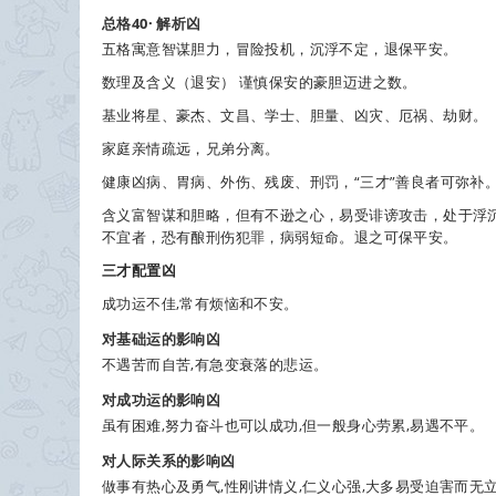
总格40· 解析
凶
五格寓意
智谋胆力，冒险投机，沉浮不定，退保平安。
数理及含义
（退安） 谨慎保安的豪胆迈进之数。
基业
将星、豪杰、文昌、学士、胆量、凶灾、厄祸、劫财。
家庭
亲情疏远，兄弟分离。
健康
凶病、胃病、外伤、残废、刑罚，“三才”善良者可弥补
含义
富智谋和胆略，但有不逊之心，易受诽谤攻击，处于浮
不宜者，恐有酿刑伤犯罪，病弱短命。退之可保平安。
三才配置
凶
成功运不佳,常有烦恼和不安。
对基础运的影响
凶
不遇苦而自苦,有急变衰落的悲运。
对成功运的影响
凶
虽有困难,努力奋斗也可以成功,但一般身心劳累,易遇不平。
对人际关系的影响
凶
做事有热心及勇气,性刚讲情义,仁义心强,大多易受迫害而无