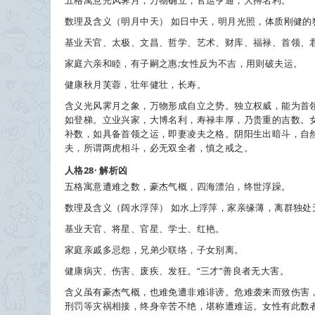
五格寓意
光风霁月，万物确立，官运亨通，大搏名利。
数理及含义
（明月中天） 如日中天，明月光照，体质刚健的
基业
天官、太极、文昌、哲学、艺术、财库、福禄、首领、
家庭
六亲和睦，有子嗣之惠;女性反为不吉，用则破夫运。
健康
秋月芙蓉，壮年健壮，长寿。
含义
光风霁月之象，万物形成自立之势。独立权威，能为首
如登梯。立业兴家，大博名利，寿禄丰厚，乃贵重的吉数。
补数，如具备首领之运，即妻凌夫之格。阴阳生出暗斗，自
夫，所谓两虎相斗，必无双全者，慎之戒之。
人格28· 解析
凶
五格寓意
遭难之数，豪杰气概，四海漂泊，终世浮躁。
数理及含义
（阔水浮萍） 如水上浮萍，家亲缘薄，离群独处
基业
天官、将星、官星、学士、红艳。
家庭
亲戚多忌怨，兄弟少联络，子女别离。
健康
病灾、伤害、废疾、发狂。“三才”善良者无大害。
含义
虽有豪杰气概，也难免遭非难诽谤。危难袭来而致伤害
刑罚等灾祸相接，终身辛苦不绝，堪称遭难运。女性有此数