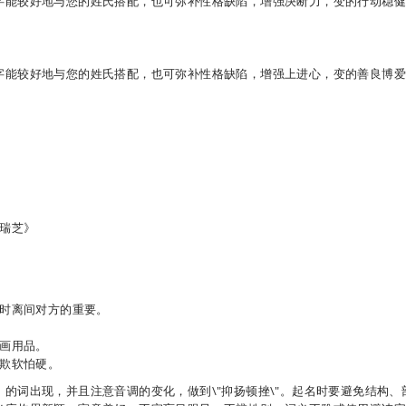
字能较好地与您的姓氏搭配，也可弥补性格缺陷，增强决断力，变的行动稳
字能较好地与您的姓氏搭配，也可弥补性格缺陷，增强上进心，变的善良博
山瑞芝》
时离间对方的重要。
画用品。
欺软怕硬。
的词出现，并且注意音调的变化，做到\"抑扬顿挫\"。起名时要避免结构、