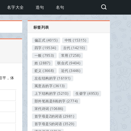
名字大全
造句
名句
标签列表
偏正式
(4015)
中性
(15315)
四字
(19534)
古代
(14210)
一般
(7953)
常用
(7258)
姓
(2887)
联合式
(9404)
贬义
(3668)
近代
(3446)
阳平，体
左右结构的字
(16191)
寓意吉的字
(3613)
上下结构的字
(5210)
生僻字
(4953)
部外笔画是8画的字
(2774)
宋代诗词
(10686)
首字母是Z的词语
(2981)
首字母是S的词语
(3529)