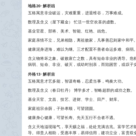
地格20· 解析
凶
五格寓意
非业破运，灾难重重，进退维谷，万事难成。
数理及含义
（屋下藏金） 忙活一世空欢喜的虚数。
基业
官星、部将、美术、智能、红艳、凶危。
家庭
亲情不立，兄弟相隐，离祖败家，凡事善忍则家中和平
健康
泥身进海，难以为继。三才配置不善者命运多难、病弱
含义
物将坏之象。破败衰亡之数，具有短命非业的诱导。危
病弱、短命、非业、破灭，或幼时别亲，而陷困苦，或叹子
外格13· 解析
吉
五格寓意
才艺多能，智谋奇略，忍柔当事，鸣奏大功。
数理及含义
（春日牡丹） 博学多才，智略超群的成功之数。
基业
天官、文昌、技艺、进财、学士、田产、财库。
家庭
祖宗余荫，子孙孝顺，可望团圆。
健康
身心健康，可望长寿。先天五行不合者不遇。
含义
天地溢现瑞气，享天赐之福，处处充满吉兆。富学艺才
导。得贵人相助，受惠丰厚，易得信用，建功立业，富贵双