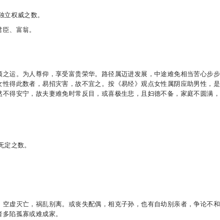
独立权威之数。
君臣、富翁。
领之运。为人尊仰，享受富贵荣华。路径属迈进发展，中途难免相当苦心步
女性得此数者，易招灾害，故不宜之。按《易经》观点女性属阴应助男性，
然不得安宁，故夫妻难免时常反目，或喜极生悲，且妇德不备，家庭不圆满
无定之数。
，空虚灭亡，祸乱别离。或丧失配偶，相克子孙，也有自幼别亲者，争论不
者多陷孤寡或难成家。