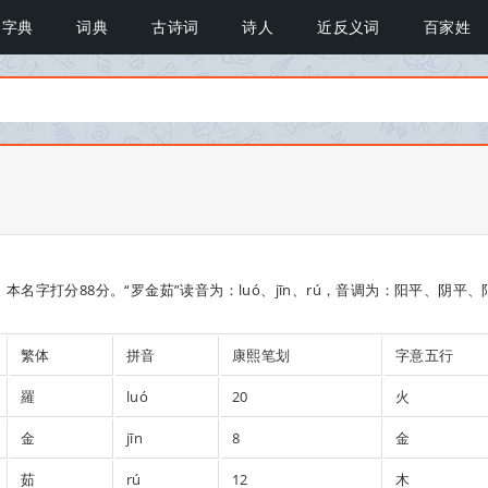
字典
词典
古诗词
诗人
近反义词
百家姓
字打分88分。“罗金茹”读音为：luó、jīn、rú，音调为：阳平、阴平、
繁体
拼音
康熙笔划
字意五行
羅
luó
20
火
金
jīn
8
金
茹
rú
12
木