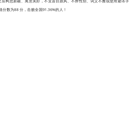
义应构思新颖、寓意美好，不宜盲目跟风、不辨性别、词义不雅或使用避讳
五格分数为
88 分
，击败全国
91.36%
的人！