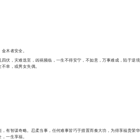
。
。金木者安全。
机四伏，灾难迭至，凶祸频临，一生不得安宁，不如意，万事难成，陷于逆
女不幸，或男女失偶。
能，有智谋奇略。忍柔当事，任何难事皆巧于措置而奏大功，为得享福贵荣
全，一生享福。