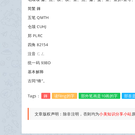
简繁 鎽
五笔 QMTH
仓颉 CUHJ
郑 PLRC
四角 82154
注音 ㄈㄥ
统一码 93BD
基本解释
古同“锋”。
Tags：
鎽
读fēng的字
部外笔画是10画的字
部首
文章版权声明：除非注明，否则均为
小美知识分享小站