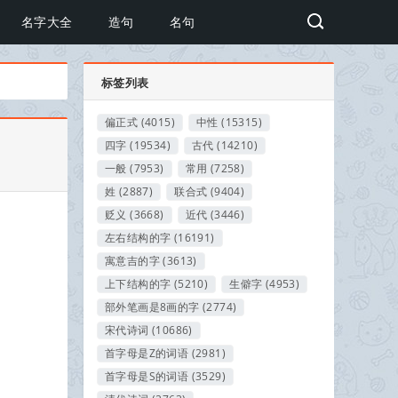
名字大全
造句
名句
标签列表
偏正式
(4015)
中性
(15315)
四字
(19534)
古代
(14210)
一般
(7953)
常用
(7258)
姓
(2887)
联合式
(9404)
贬义
(3668)
近代
(3446)
左右结构的字
(16191)
寓意吉的字
(3613)
上下结构的字
(5210)
生僻字
(4953)
部外笔画是8画的字
(2774)
宋代诗词
(10686)
首字母是Z的词语
(2981)
首字母是S的词语
(3529)