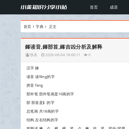
首页
成语
首页
字典
正文
鎽读音,鎽部首,鎽吉凶分析及解释
佚名
2026-06-04 18:00:11
0
汉字
鎽
读音 读fēng的字
拼音 feng
部外笔 部外笔画是10画的字
部 部首是釒的字
总笔画 共18画的字
结构 左右结构的字
笔顺读 撇、点、横、横、竖、点、撇、提、竖、竖折/竖弯