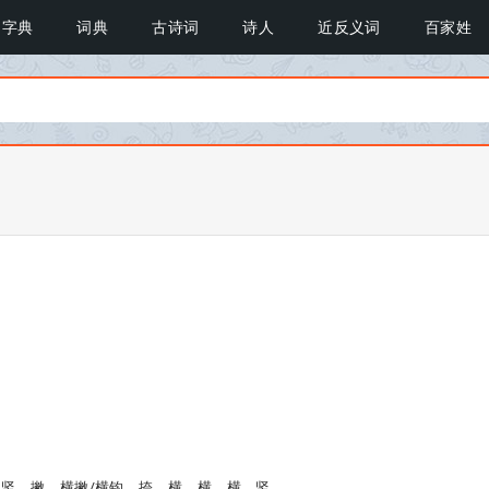
字典
词典
古诗词
诗人
近反义词
百家姓
、竖、撇、横撇/横钩、捺、横、横、横、竖