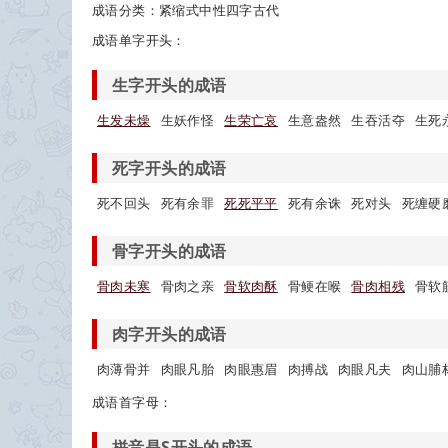
成语分类：紧缩式中性四字古代
成语单字开头：
生字开头的成语
生发未燥
生妖作怪
生荣亡哀
生意盎然
生吞活夺
生死
死字开头的成语
死不回头
死有余罪
死死平平
死有余诛
死对头
死缠硬
骨字开头的成语
骨肉未寒
骨肉之亲
骨软肉酥
骨鲠在喉
骨肉相残
骨软
肉字开头的成语
肉薄骨并
肉眼凡胎
肉眼惠眉
肉搏战
肉眼凡夫
肉山脯
成语首字母：
拼音是S开头的成语