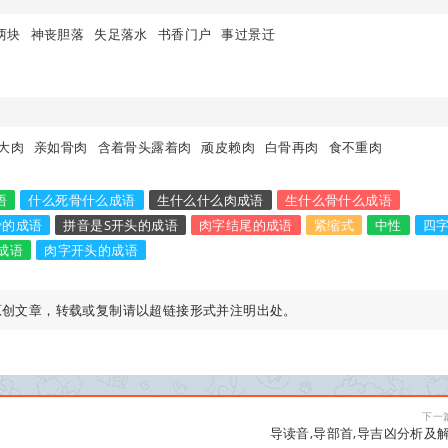
两块
神丧胆落
失足落水
书香门户
事过景迁
大肉
亲如骨肉
含着骨头露着肉
顽皮赖肉
白骨再肉
食不重肉
语
什么死骨什么成语
生什么什么肉成语
生什么骨什么成语
骨的成语
拼音是S开头的成语
肉字结尾的成语
紧缩式
中性
四
成语
肉字开头的成语
原创文章，转载或复制请以超链接形式并注明出处。
下一
导读音,导部首,导吉凶分析及