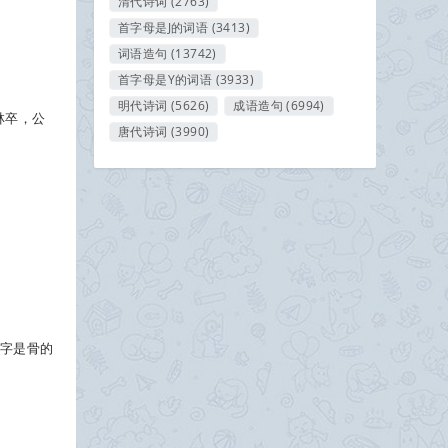
清代诗词
(2763)
首字母是J的词语
(3413)
词语造句
(13742)
首字母是Y的词语
(3933)
明代诗词
(5626)
成语造句
(6994)
林卒，公
唐代诗词
(3990)
个字是骨的