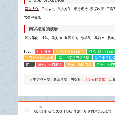
深入人心
杀人放火
笃实好学
砥身砺行
索垢吹瘢
三窝
成语字结尾：
肉字结尾的成语
娇皮嫩肉
挂羊头卖狗肉
浆酒霍肉
悬羊头，卖狗肉
肥鱼
Tags：
生死骨肉
什么什么骨肉成语
什么死什么肉成
生死什么什么成语
第二个字是死的成语
第三个字是
古代
生字开头的成语
死字开头的成语
骨字开头的
文章版权声明：除非注明，否则均为
小美知识分享小站
上一篇：
放浪形骸造句,放浪形骸组词,放浪形骸的意思及造句