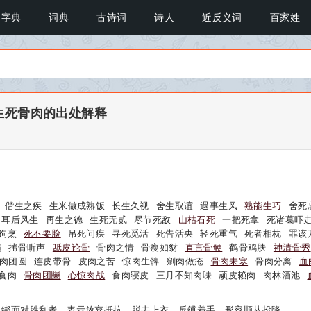
字典
词典
古诗词
诗人
近反义词
百家姓
生死骨肉的出处解释
偕生之疾
生米做成熟饭
长生久视
舍生取谊
遇事生风
熟能生巧
舍死
耳后风生
再生之德
生死无贰
尽节死敌
山枯石死
一把死拿
死诸葛吓
狗烹
死不要脸
吊死问疾
寻死觅活
死告活央
轻死重气
死者相枕
罪该
髓
揣骨听声
舐皮论骨
骨肉之情
骨瘦如豺
直言骨鲠
鹤骨鸡肤
神清骨秀
肉团圆
连皮带骨
皮肉之苦
惊肉生髀
剜肉做疮
骨肉未寒
骨肉分离
血
食肉
骨肉团圞
心惊肉战
食肉寝皮
三月不知肉味
顽皮赖肉
肉林酒池
反绑面对胜利者，表示放弃抵抗。脱去上衣，反缚着手。形容顺从投降。