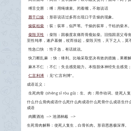
缚舌交唇
：缚：用绳缠束。闭着嘴，不敢说话
唇干口燥
：形容说话过多而出现口干舌燥的现象。
燥荻枯柴
：荻：荻草，似芦苇。干燥的荻草，干枯的柴木
柴毁灭性
：柴毁：因极度哀痛而骨瘦如柴。旧指因居父母丧
至性纯孝，遂庐墓侧，杖而徐起，柴毁灭性，天下之人，莫不伤
性急口快
：性子急，有话就说。
快刀断乱麻
：快：锋利。比喻采取坚决有效的措施，果断
麻木不仁
：不仁：失去感觉能力。本指肢体神经失去感觉
仁言利溥
：见“仁言利博”。
成语近义：
生死肉骨
(shēng sǐ ròu gǔ)：生、肉：用作动词。
什么什么骨肉成语什么死什么肉成语什么死骨什么成语生什
成语
肉圃酒池
-->
池酒林胾
-->
生死骨肉解释：使死人复生，白骨长肉。形容恩惠极深厚。