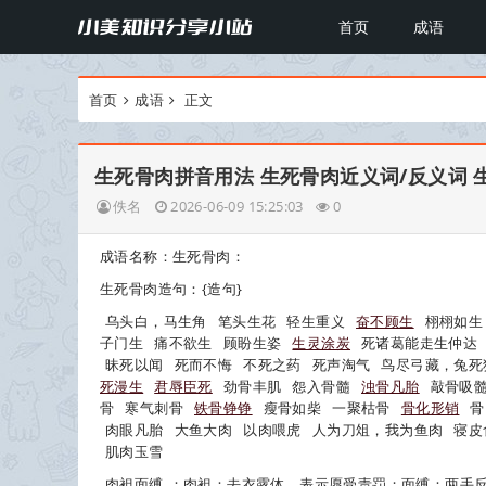
首页
成语
首页
成语
正文
生死骨肉拼音用法 生死骨肉近义词/反义词 
佚名
2026-06-09 15:25:03
0
成语名称：生死骨肉：
生死骨肉
造句：{造句}
乌头白，马生角
笔头生花
轻生重义
奋不顾生
栩栩如生
子门生
痛不欲生
顾盼生姿
生灵涂炭
死诸葛能走生仲达
昧死以闻
死而不悔
不死之药
死声淘气
鸟尽弓藏，兔死
死漫生
君辱臣死
劲骨丰肌
怨入骨髓
浊骨凡胎
敲骨吸
骨
寒气刺骨
铁骨铮铮
瘦骨如柴
一聚枯骨
骨化形销
骨
肉眼凡胎
大鱼大肉
以肉喂虎
人为刀俎，我为鱼肉
寝皮
肌肉玉雪
肉袒面缚
：肉袒：去衣露体，表示愿受责罚；面缚：两手