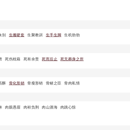
永别
生搬硬套
生聚教训
生手生脚
生机勃勃
磨
死伤枕藉
死有余责
死而后止
死无葬身之所
筋酥
骨化形销
骨瘦形销
骨鲠之臣
骨肉私情
林
肉眼愚眉
肉袒负荆
肉山酒海
肉跳心惊