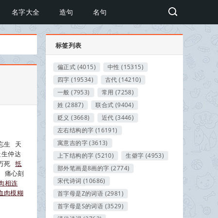
名字大全
造句
名句
标签列表
偏正式
(4015)
中性
(15315)
四字
(19534)
古代
(14210)
一般
(7953)
常用
(7258)
姓
(2887)
联合式
(9404)
贬义
(3668)
近代
(3446)
左右结构的字
(16191)
寓意吉的字
(3613)
忘生
天
走生仲达
上下结构的字
(5210)
生僻字
(4953)
万死
抵
部外笔画是8画的字
(2774)
痛心刻
宋代诗词
(10686)
肉相连
血肉模糊
首字母是Z的词语
(2981)
首字母是S的词语
(3529)