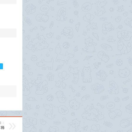
字
篇：
解释