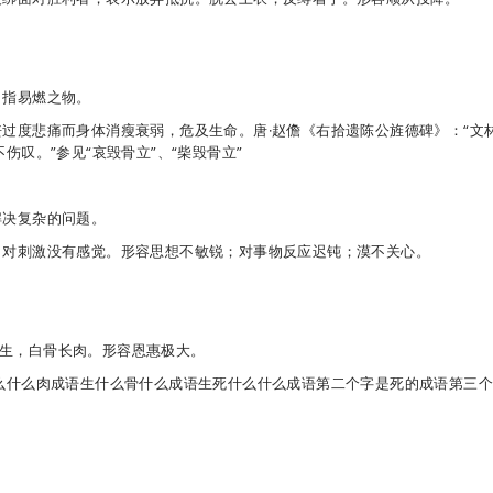
。指易燃之物。
过度悲痛而身体消瘦衰弱，危及生命。唐·赵儋《右拾遗陈公旌德碑》：“文
叹。”参见“哀毁骨立”、“柴毁骨立”
解决复杂的问题。
；对刺激没有感觉。形容思想不敏锐；对事物反应迟钝；漠不关心。
使死人复生，白骨长肉。形容恩惠极大。
么什么肉成语生什么骨什么成语生死什么什么成语第二个字是死的成语第三