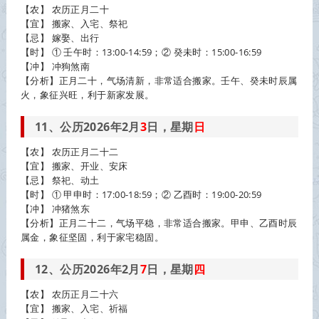
【农】 农历正月二十
【宜】 搬家、入宅、祭祀
【忌】 嫁娶、出行
【时】 ① 壬午时：13:00-14:59；② 癸未时：15:00-16:59
【冲】 冲狗煞南
【分析】正月二十，气场清新，非常适合搬家。壬午、癸未时辰属
火，象征兴旺，利于新家发展。
11、公历2026年2月
3
日，星期
日
【农】 农历正月二十二
【宜】 搬家、开业、安床
【忌】 祭祀、动土
【时】 ① 甲申时：17:00-18:59；② 乙酉时：19:00-20:59
【冲】 冲猪煞东
【分析】正月二十二，气场平稳，非常适合搬家。甲申、乙酉时辰
属金，象征坚固，利于家宅稳固。
12、公历2026年2月
7
日，星期
四
【农】 农历正月二十六
【宜】 搬家、入宅、祈福