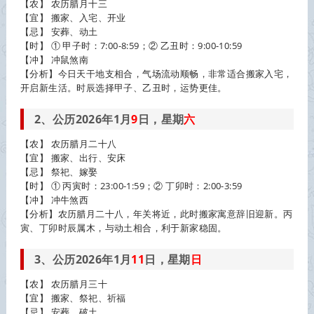
【农】 农历腊月十三
【宜】 搬家、入宅、开业
【忌】 安葬、动土
【时】 ① 甲子时：7:00-8:59；② 乙丑时：9:00-10:59
【冲】 冲鼠煞南
【分析】今日天干地支相合，气场流动顺畅，非常适合搬家入宅，
开启新生活。时辰选择甲子、乙丑时，运势更佳。
2、公历2026年1月
9
日，星期
六
【农】 农历腊月二十八
【宜】 搬家、出行、安床
【忌】 祭祀、嫁娶
【时】 ① 丙寅时：23:00-1:59；② 丁卯时：2:00-3:59
【冲】 冲牛煞西
【分析】农历腊月二十八，年关将近，此时搬家寓意辞旧迎新。丙
寅、丁卯时辰属木，与动土相合，利于新家稳固。
3、公历2026年1月
11
日，星期
日
【农】 农历腊月三十
【宜】 搬家、祭祀、祈福
【忌】 安葬、破土