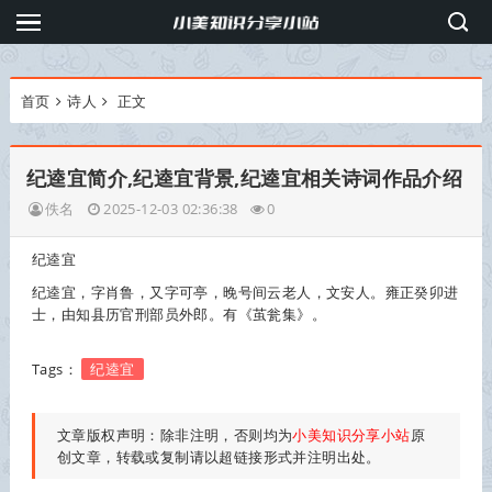
首页
诗人
正文
纪逵宜简介,纪逵宜背景,纪逵宜相关诗词作品介绍
佚名
2025-12-03 02:36:38
0
纪逵宜
纪逵宜
，字肖鲁，又字可亭，晚号间云老人，文安人。雍正癸卯进
士，由知县历官刑部员外郎。有《茧瓮集》。
Tags：
纪逵宜
文章版权声明：除非注明，否则均为
小美知识分享小站
原
创文章，转载或复制请以超链接形式并注明出处。