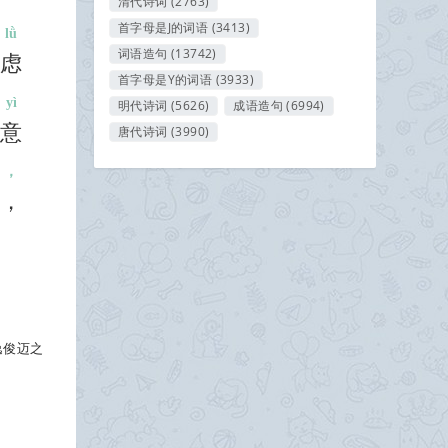
清代诗词
(2763)
首字母是J的词语
(3413)
lǜ
词语造句
(13742)
虑
首字母是Y的词语
(3933)
yì
明代诗词
(5626)
成语造句
(6994)
意
唐代诗词
(3990)
，
，
逸俊迈之