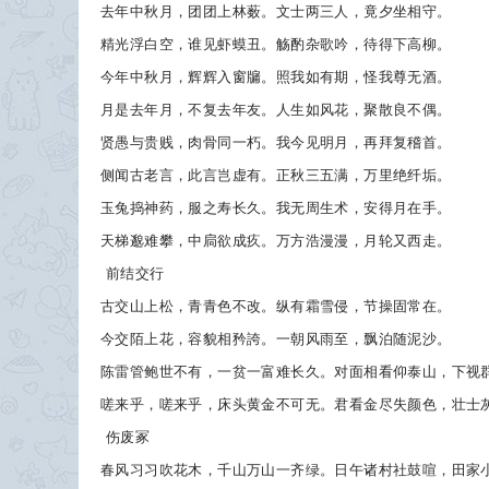
去年中秋月，团团上林薮。文士两三人，竟夕坐相守。
精光浮白空，谁见虾蟆丑。觞酌杂歌吟，待得下高柳。
今年中秋月，辉辉入窗牖。照我如有期，怪我尊无酒。
月是去年月，不复去年友。人生如风花，聚散良不偶。
贤愚与贵贱，肉骨同一朽。我今见明月，再拜复稽首。
侧闻古老言，此言岂虚有。正秋三五满，万里绝纤垢。
玉兔捣神药，服之寿长久。我无周生术，安得月在手。
天梯邈难攀，中扃欲成疚。万方浩漫漫，月轮又西走。
前结交行
古交山上松，青青色不改。纵有霜雪侵，节操固常在。
今交陌上花，容貌相矜誇。一朝风雨至，飘泊随泥沙。
陈雷管鲍世不有，一贫一富难长久。对面相看仰泰山，下视
嗟来乎，嗟来乎，床头黄金不可无。君看金尽失颜色，壮士
伤废冢
春风习习吹花木，千山万山一齐绿。日午诸村社鼓喧，田家