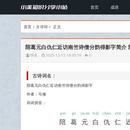
首页
成语
首页
古诗词
正文
陪葛元白仇仁近访南竺诗僧分韵得影字简介
佚名
2025-12-15 19:00:19
0
古诗词名：
陪葛元白仇仁近访南竺诗僧分韵得影字
作者：马臻
诗词拼音：
péi
gé
yuán
bái
chóu
rén
jì
陪
葛
元
白
仇
仁