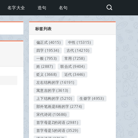
名字大全
造句
名句
标签列表
偏正式
(4015)
中性
(15315)
四字
(19534)
古代
(14210)
一般
(7953)
常用
(7258)
姓
(2887)
联合式
(9404)
贬义
(3668)
近代
(3446)
左右结构的字
(16191)
寓意吉的字
(3613)
上下结构的字
(5210)
生僻字
(4953)
部外笔画是8画的字
(2774)
宋代诗词
(10686)
首字母是Z的词语
(2981)
首字母是S的词语
(3529)