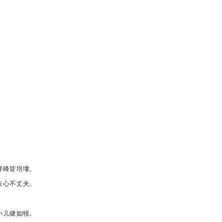
群峰皆培塿。
灰心不丈夫。
小儿健如犊。