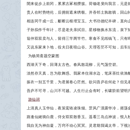
閒来徒步上前冈，累累古冢相攒簇。荷锄老叟向我言，元是
贵人在时势绝伦，后拥前遮来绣毂。并吞邻土孰敢嗔，回山
相连冈干成一丘，斸断云根埋宝玉。大书功德纪丰碑，直向
子孙拟作千年计，尽是老夫亲拭目。星移物换水东流，泉下
翁仲双双卖与人，留得三竿两竿竹。寒食不见纸钱飞，只有
又说东家来卜地，役夫日夜喧山谷。天理苍茫不可知，后车
为杨简斋题空蒙图
西湖天下奇，回薄太古色。春风散花柳，元气荡空碧。
淡然存天真，岂为歌舞惑。我家本住湖水边，笔床茶灶依渔
振衣一别五千里，为君展卷心茫然。欲问吾庐在何处？但见
吾庐不可寻，山川不可越。人生行止会有时，长啸阶前望明
游仙词
上清真人玉华仙，夜策鸾辂凌珠烟。罡风广漠露华冷，摇荡
路逢仙姥骑白鹿，侍女双双散香玉。遥看三岛点神波，恨入
我自无为神自凝，万窍不动心冥冥。灵君期我谒太帝，下视