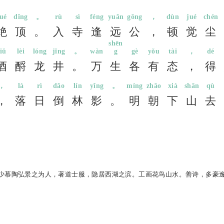
jué
dǐng
。
rù
sì
féng
yuǎn
gōng
，
dùn
jué
chén
绝
顶
。
入
寺
逢
远
公
，
顿
觉
尘
shēn
jiǔ
lèi
lóng
jǐng
。
wàn
g
gè
yǒu
tài
，
dé
酒
酹
龙
井
。
万
生
各
有
态
，
得
，
là
rì
dǎo
lín
yǐng
。
míng
zhāo
xià
shān
qù
，
落
日
倒
林
影
。
明
朝
下
山
去
。少慕陶弘景之为人，著道士服，隐居西湖之滨。工画花鸟山水。善诗，多豪