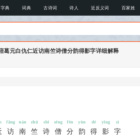
字典
词典
古诗词
诗人
近反义词
百家姓
 陪葛元白仇仁近访南竺诗僧分韵得影字详细解释
n
fǎng
nán
zhú
shī
sēng
fēn
yùn
dé
yǐng
zì
近
访
南
竺
诗
僧
分
韵
得
影
字