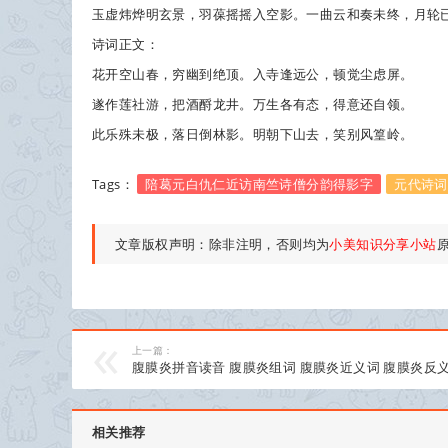
玉虚炜烨明玄景，羽葆摇摇入空影。一曲云和奏未终，月轮
诗词正文：
花开空山春，穷幽到绝顶。入寺逢远公，顿觉尘虑屏。
遂作莲社游，把酒酹龙井。万生各有态，得意还自领。
此乐殊未极，落日倒林影。明朝下山去，笑别风篁岭。
Tags：
陪葛元白仇仁近访南竺诗僧分韵得影字
元代诗词
文章版权声明：除非注明，否则均为
小美知识分享小站
上一篇：
腹膜炎拼音读音 腹膜炎组词 腹膜炎近义词 腹膜炎反
相关推荐