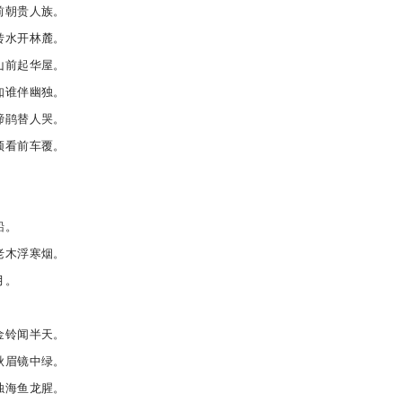
前朝贵人族。
转水开林麓。
山前起华屋。
知谁伴幽独。
啼鹃替人哭。
须看前车覆。
船。
老木浮寒烟。
月。
金铃闻半天。
秋眉镜中绿。
浊海鱼龙腥。