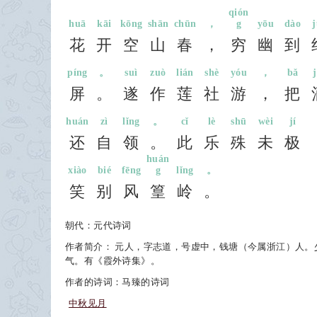
qión
huā
kāi
kōng
shān
chūn
，
g
yōu
dào
花
开
空
山
春
，
穷
幽
到
píng
。
suì
zuò
lián
shè
yóu
，
bǎ
屏
。
遂
作
莲
社
游
，
把
huán
zì
lǐng
。
cǐ
lè
shū
wèi
jí
还
自
领
。
此
乐
殊
未
极
huán
xiào
bié
fēng
g
lǐng
。
笑
别
风
篁
岭
。
朝代：元代诗词
作者简介： 元人，字志道，号虚中，钱塘（今属浙江）人
气。有《霞外诗集》。
作者的诗词：马臻的诗词
中秋见月