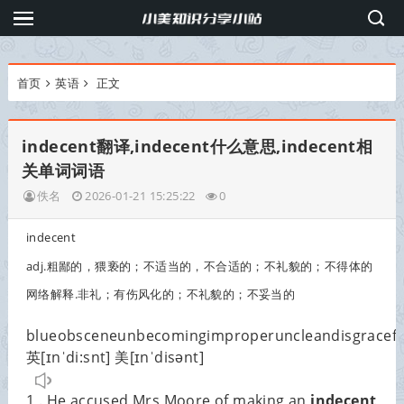
首页
英语
正文
indecent翻译,indecent什么意思,indecent相
关单词词语
佚名
2026-01-21 15:25:22
0
indecent
adj.粗鄙的，猥亵的；不适当的，不合适的；不礼貌的；不得体的
网络解释.非礼；有伤风化的；不礼貌的；不妥当的
blue
obscene
unbecoming
improper
unclean
disgracefu
英[ɪnˈdi:snt] 美[ɪnˈdisənt]
1 . He accused Mrs Moore of making an
indecent