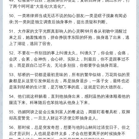
49、石猴喜不自胜，急
抽身
往外便走，复瞑目蹲身，跳出水外，打
了两个呵呵道“大造化!大造化!”。
50、一类将律师当成无话不说的知心朋友;一类是瞎子摸象有闻必
录;另一类则是独立调查后
抽身
事外，提出质疑和判断。
51、大作家的文字光辉真影响人的心灵啊!钟月春从初吻中清醒过
来之后，她羞愧难当，拼命挣脱李东阳的怀抱，
抽身
逃了出来，逃
上了湖堤，逃回了宿舍。
52、不要在一件别扭的事上纠缠太久。纠缠久了，你会烦，会痛，
会厌，会累，会神伤，会心碎。实际上，到最后，你不是跟事过不
去，而是跟自己过不去。无论多别扭，你都要学会
抽身
而退。
53、邬桥的一切都是最初意味的，所有的繁华似锦，万花筒似的景
象都是从这里引发伸延出去，再是
抽身
退步，一落子女，最终也还
是落到邬桥的生计里，是万物万事的底，这就是它的大德所在。
54、他们就这样躺着，直到他
抽身
出来，感到温热的液体顺着他的
腿流下来。科琳随后也笨拙地从他身上下来。
55、诌媚阿谀之徒会云集到富人的餐桌边，两眼盯着餐具柜，双脚
却高度警觉，一旦主人财运不济便立即
抽身
走人。
56、那时候，总是突发奇想，想要与他到山林间过清贫日子。但之
后才意识到，人也就是牵绊太多，才会在想要离开的时候
抽身
不