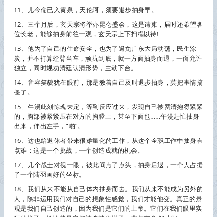
11、儿今命已入黄泉，天伦呵，须要退步
抽身
早。
12、三个月后，玄天宗将举办昆仑盛会，这是请柬，届时还希望各
位长老，能够
抽身
前往一观，玄天宗上下扫榻以待!
13、他为了自己的生命安全，也为了避免广东大局动荡，民生涂
炭，并不打算螳臂当车，顽抗到底，就一方面
抽身
而退，一面允许
独立，同时规劝清廷认清形势，主动下台。
14、音容笑貌犹在眼前，那是教着自己及时退步
抽身
，莫把事情搞
僵了。
15、午漫此刻惊魂未定，等到反应过来，发现自己被费清抱得紧紧
的，胸部被紧紧压在对方的胸膛上，甚至下面也……午漫赶忙
抽身
出来，伸出左手，“啪”。
16、这也给退休者带来很难量化的工作，从这个全职工作中
抽身
有
点难：这是一个挑战，一个创造成就的机会。
17、几个战士对视一眼，彼此间点了点头，
抽身
后退，一个人占据
了一个陆羽画好的坐标。
18、我们从来不能从自己体内
抽身
而去。我们从来不能成为另外的
人，除非运用我们对自己的想象性感觉，我们才能他变。真正的景
观是我们自己创造的，因为我们是它们的上帝。它们在我们眼里实