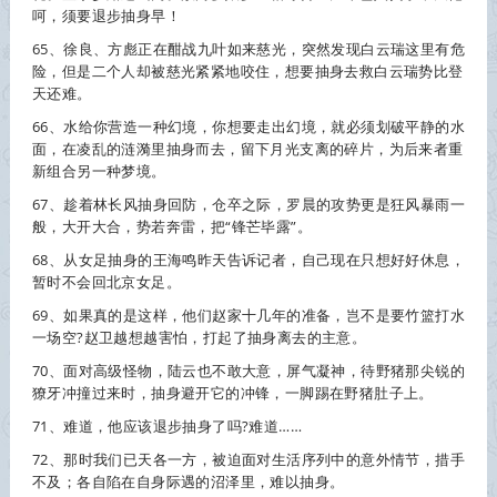
呵，须要退步
抽身
早！
65、徐良、方彪正在酣战九叶如来慈光，突然发现白云瑞这里有危
险，但是二个人却被慈光紧紧地咬住，想要
抽身
去救白云瑞势比登
天还难。
66、水给你营造一种幻境，你想要走出幻境，就必须划破平静的水
面，在凌乱的涟漪里
抽身
而去，留下月光支离的碎片，为后来者重
新组合另一种梦境。
67、趁着林长风
抽身
回防，仓卒之际，罗晨的攻势更是狂风暴雨一
般，大开大合，势若奔雷，把“锋芒毕露”。
68、从女足
抽身
的王海鸣昨天告诉记者，自己现在只想好好休息，
暂时不会回北京女足。
69、如果真的是这样，他们赵家十几年的准备，岂不是要竹篮打水
一场空?赵卫越想越害怕，打起了
抽身
离去的主意。
70、面对高级怪物，陆云也不敢大意，屏气凝神，待野猪那尖锐的
獠牙冲撞过来时，
抽身
避开它的冲锋，一脚踢在野猪肚子上。
71、难道，他应该退步
抽身
了吗?难道……
72、那时我们已天各一方，被迫面对生活序列中的意外情节，措手
不及；各自陷在自身际遇的沼泽里，难以
抽身
。