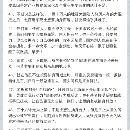
要原因是对产业投资纵深化及企业竞争复杂化的估计不足。
43、不过说是这样说，一旦十万人的吐蕃大营陷入前所未有的大混
战之后，七百唐军死士想要
抽身
而退，就变得难乎其难了。
44、任何事，任何人，都会成为过去，不要跟它过不去，无论多
难，我们都要学会
抽身
而退。别人拥有的，你不必羡慕，只要努
力，你也会拥有；自己拥有的，你不必炫耀，因为别人也在奋斗，
也会拥有。多一点快乐，少一点烦恼。每天开心笑，累了就睡觉，
醒了就微笑。早安！
45、贤弟，你可不能把五爷的骨殖给毁了!你现在退步
抽身
还来得
及，何苦非要闹到众叛亲离的地步呢!
46、就在他忍不住想要
抽身
而退之时，肆乱的灵息猛地一顿，紧接
着像是百川归海一般急速退去，源头同样是来自阵法。
47、老板累都是\"自找的\"，只顾自我行动而不是运用团队的力
量，导致自我行动力与组织执行力成反比，更有甚者接受反授权或
插手已授权，让自己更无力自拔，执行，让累的老板
抽身
解放！
48、三十六计走为上策，不是没想过
抽身
走人，但是手上大量的筹
码已经被牢牢套住，此刻如果断腕
抽身
走人，无疑是宣告今天的比
赛对他来说已经提前结束了。