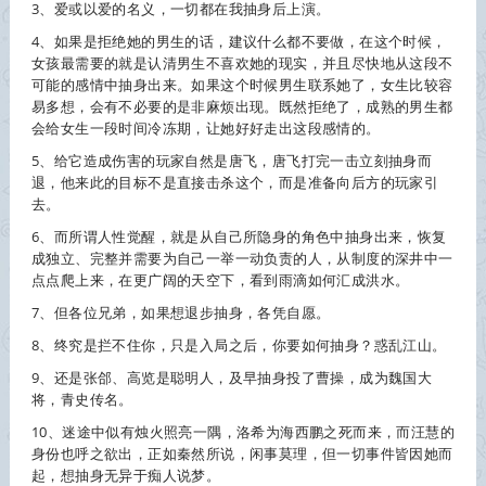
3、爱或以爱的名义，一切都在我
抽身
后上演。
4、如果是拒绝她的男生的话，建议什么都不要做，在这个时候，
女孩最需要的就是认清男生不喜欢她的现实，并且尽快地从这段不
可能的感情中
抽身
出来。如果这个时候男生联系她了，女生比较容
易多想，会有不必要的是非麻烦出现。既然拒绝了，成熟的男生都
会给女生一段时间冷冻期，让她好好走出这段感情的。
5、给它造成伤害的玩家自然是唐飞，唐飞打完一击立刻
抽身
而
退，他来此的目标不是直接击杀这个，而是准备向后方的玩家引
去。
6、而所谓人性觉醒，就是从自己所隐身的角色中
抽身
出来，恢复
成独立、完整并需要为自己一举一动负责的人，从制度的深井中一
点点爬上来，在更广阔的天空下，看到雨滴如何汇成洪水。
7、但各位兄弟，如果想退步
抽身
，各凭自愿。
8、终究是拦不住你，只是入局之后，你要如何
抽身
？惑乱江山。
9、还是张郃、高览是聪明人，及早
抽身
投了曹操，成为魏国大
将，青史传名。
10、迷途中似有烛火照亮一隅，洛希为海西鹏之死而来，而汪慧的
身份也呼之欲出，正如秦然所说，闲事莫理，但一切事件皆因她而
起，想
抽身
无异于痴人说梦。