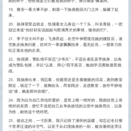
际的样子，恰恰就是它们被造就的样子。费尔南多·佩索阿。
19、雅安一看大事不妙，刺溜一下
抽身
跑回大门之外，躲藏了起
来。
20、
抽身
望里边就走，恰撞着女儿身边一个丫头，叫名青箱，一把
挝过来道“你好好实说姐姐与那满秀才的事情，饶你的打!”。
21、李子仪大叫不妙，飞身而起，在空中伸臂揽住她的腰肢后，凌
空换步
抽身
闪避，但对方一掌虚飘飘拍来，毫无征兆，一股掌力疾
吐正落在他的左肩。
22、他强调，警队绝不容忍“少爷兵”，不适合者应及早
抽身
，以免
成为警队包袱，并以“认真、用心”四字真言，勉励学员勇敢接受挑
战。
23、我
抽身
出来，强忍着，但眼里还是含着微微的泪花，跑到教室
附近，镇定了一下，挺胸抬头，昂首阔步，走进教室，故作平静地
说“倩，枫老师叫你呢!”。
24、因为以为自己所信所爱的，是世上唯一绝对的，既相信世上有
绝对的东西，便忙不迭把自己从争执烦忧的尘世中
抽身
而出，以身
为牲，献给这个绝对吧。
25、彼此之间，一寸距离。我只记得了满怀的温暖，却忘记冬日整
个世界泛滥的冷空气。以至于从幻境
抽身
的一刻，被冻僵得连哭泣