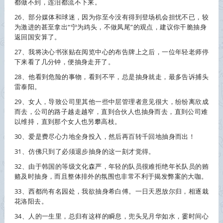
都做不到，连泪都流不下来。
26、部分媒体和球迷，因为你至今没有得到登场机会担忧不已，较
为激进的甚至拿出“宁为鸡头，不做凤尾”的观点，建议你干脆
抽身
返回国安算了。
27、我将决心书张贴在阅览中心的布告牌上之后，一位年轻老师停
下来看了几分钟，便
抽身
走开了。
28、他看到危险的事物，看到不平，总是
抽身
就走，最多告诉捕头
雷泰阳。
29、女人，导致公司里其他一些中层管理者意见很大，纷纷离欣成
而去，公司的路子越走越窄，直到合伙人也
抽身
而去，直到公司难
以维持，直到那个女人也另攀高枝。
30、爱是费尽心力地全身投入，然后再百转千回地
抽身
而出！
31、仿佛只到了必须退步
抽身
的这一刻才觉得。
32、由于韩国的等级文化森严，年轻的队员很难拒绝年长队员的贿
赂及时
抽身
，而且整体排外的氛围也非常不利于揭发弊案的大咖。
33、西都尚有名园处，我欲
抽身
希白傅。一日天恩放尔归，相逐栽
花洛阳去。
34、人的一生里，总归有这样的瞬息，兜头见月华如水，霎时间心