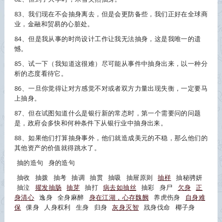
83、我们现在不会
抽身
离去，但是会更防备些，我们正好在全球商
业，金融和贸易的心脏处。
84、但是我从事的时尚设计工作让我无法
抽身
，这是我唯一的遗
憾。
85、试一下（我知道这很难）尽可能从事件中
抽身
出来，以一种分
析的态度看待它。
86、一旦你觉得让对方感觉不对或者双方力量出现失衡，一定要马
上
抽身
。
87、但在试图知道什么是银行新的常态时，第一个需要问的问题
是，政府会多快和何种条件下从银行业中
抽身
出来。
88、如果他们打算
抽身
事外，他们就造成美元的不稳，那么他们的
其他资产的价值就得跳水了。
抽的造句
身的造句
抽收
抽拨
抽考
抽调
抽贯
抽吸
抽屉原则
抽样
抽秘骋妍
抽泣
擢发抽肠
抽芽
抽打
病去如抽丝
抽彩
身尸
欠身
正
身清心
逸身
全身麻醉
身在江湖，心存魏阙
养虎伤身
自身难
保
倮身
人身权利
生身
归身
灰身灭智
戕身伐命
椰子身