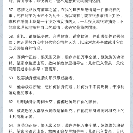
能。青山绿水，即便再近，也不是想要去就能到达的。
57、感情之路没有前车之鉴，在我的世界里感情是一件很纯粹的
事，纯粹到宁为玉碎不为瓦全，所以我有可能在很多事情上妥协，
唯独在感情上我是一个没办法妥协的人，一旦投入就很难
抽身
，不
能非常理智地操控自己的感情，这确实是我的弱项。
58、所以，请锻炼身体、合理饮食、适度饮酒、停止吸烟并购买保
险；你还需努力安排好代管公司的人选，以应对意外事故或其它自
己必须
抽身
的情况。
59、喜荣华正好，恨无常又到，眼睁睁把万事全抛，荡悠悠芳魂消
耗。望家乡路远山高。故向爹娘梦里相寻告：儿命已入黄泉，天伦
呵须要退步
抽身
早！曹雪芹。
60、说罢
抽身
便急袭向那只级感染者。
61、他会极尽所能，想如何
抽身
而退，如何分手不费周折，干净利
落别拖泥带水。
62、明明
抽身
后海阔天空，偏偏还沉迷在你的眼神。
63、被激怒的人群纵火烧毁这辆坦克，在他们
抽身
逃离时坦克上的
士兵鸣枪示警。
64、喜荣华正好，恨无常又到，眼睁睁把万事全抛，荡悠悠芳魂销
耗。望家乡路远山高。故向爹娘梦里相寻告：儿命已入黄泉，天伦