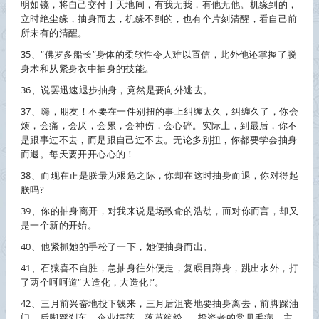
明如镜，将自己交付于天地间，有我无我，有他无他。机缘到的，
立时绝尘缘，
抽身
而去，机缘不到的，也有个片刻清醒，看自己前
所未有的清醒。
35、“佛罗多船长”身体的柔软性令人难以置信，此外他还掌握了脱
身术和从紧身衣中
抽身
的技能。
36、说罢迅速退步
抽身
，竟然是要向外逃去。
37、嗨，朋友！不要在一件别扭的事上纠缠太久，纠缠久了，你会
烦，会痛，会厌，会累，会神伤，会心碎。实际上，到最后，你不
是跟事过不去，而是跟自己过不去。无论多别扭，你都要学会
抽身
而退。每天要开开心心的！
38、而现在正是朕最为艰危之际，你却在这时
抽身
而退，你对得起
朕吗?
39、你的
抽身
离开，对我来说是场致命的浩劫，而对你而言，却又
是一个新的开始。
40、他紧抓她的手松了一下，她便
抽身
而出。
41、石猿喜不自胜，急
抽身
往外便走，复瞑目蹲身，跳出水外，打
了两个呵呵道“大造化，大造化!”。
42、三月前兴奋地投下钱来，三月后沮丧地要
抽身
离去，前脚踩油
门，后脚踩刹车，企业振荡，落英缤纷……投资者的常见毛病，主