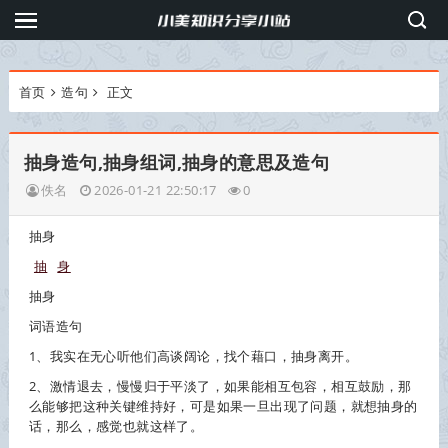
首页
造句
正文
抽身造句,抽身组词,抽身的意思及造句
佚名
2026-01-21 22:50:17
0
抽身
抽
身
抽身
词语造句
1、我实在无心听他们高谈阔论，找个藉口，
抽身
离开。
2、激情退去，慢慢归于平淡了，如果能相互包容，相互鼓励，那
么能够把这种关键维持好，可是如果一旦出现了问题，就想
抽身
的
话，那么，感觉也就这样了。