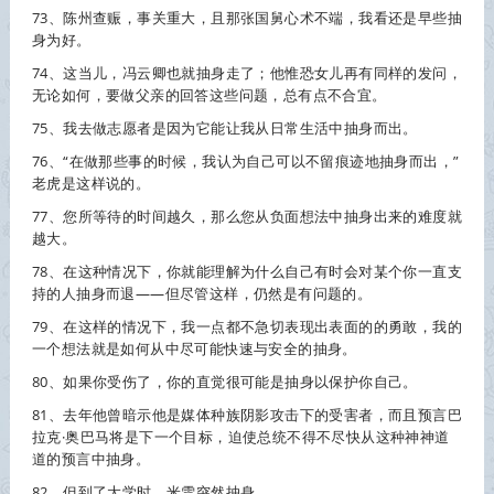
73、陈州查赈，事关重大，且那张国舅心术不端，我看还是早些
抽
身
为好。
74、这当儿，冯云卿也就
抽身
走了；他惟恐女儿再有同样的发问，
无论如何，要做父亲的回答这些问题，总有点不合宜。
75、我去做志愿者是因为它能让我从日常生活中
抽身
而出。
76、“在做那些事的时候，我认为自己可以不留痕迹地
抽身
而出，”
老虎是这样说的。
77、您所等待的时间越久，那么您从负面想法中
抽身
出来的难度就
越大。
78、在这种情况下，你就能理解为什么自己有时会对某个你一直支
持的人
抽身
而退——但尽管这样，仍然是有问题的。
79、在这样的情况下，我一点都不急切表现出表面的的勇敢，我的
一个想法就是如何从中尽可能快速与安全的
抽身
。
80、如果你受伤了，你的直觉很可能是
抽身
以保护你自己。
81、去年他曾暗示他是媒体种族阴影攻击下的受害者，而且预言巴
拉克·奥巴马将是下一个目标，迫使总统不得不尽快从这种神神道
道的预言中
抽身
。
82、但到了大学时，米雪突然
抽身
。