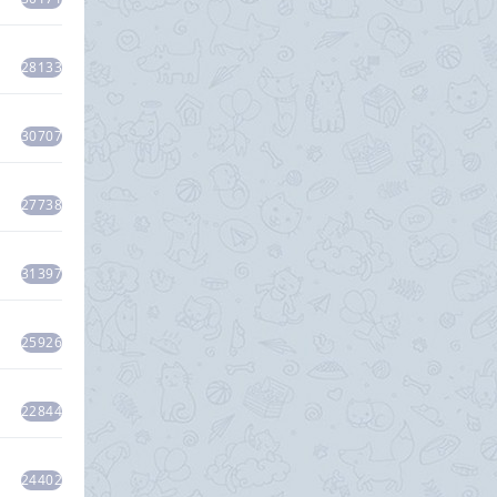
28133
30707
27738
31397
25926
22844
24402