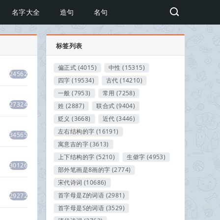
名字大全
造句
名句
标签列表
偏正式
(4015)
中性
(15315)
24562
四字
(19534)
古代
(14210)
一般
(7953)
常用
(7258)
27324
姓
(2887)
联合式
(9404)
贬义
(3668)
近代
(3446)
左右结构的字
(16191)
34565
寓意吉的字
(3613)
上下结构的字
(5210)
生僻字
(4953)
30126
部外笔画是8画的字
(2774)
宋代诗词
(10686)
首字母是Z的词语
(2981)
29272
首字母是S的词语
(3529)