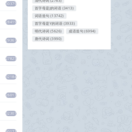
清代诗词
(2763)
30379
首字母是J的词语
(3413)
词语造句
(13742)
28419
首字母是Y的词语
(3933)
明代诗词
(5626)
成语造句
(6994)
唐代诗词
(3990)
29367
27825
32184
26013
32307
30171