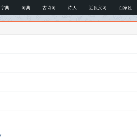
字典
词典
古诗词
诗人
近反义词
百家姓
？