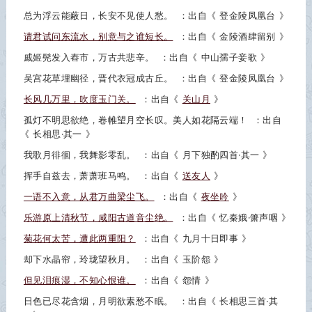
总为浮云能蔽日，长安不见使人愁。
：出自《
登金陵凤凰台
》
请君试问东流水，别意与之谁短长。
：出自《
金陵酒肆留别
》
戚姬髡发入舂市，万古共悲辛。
：出自《
中山孺子妾歌
》
吴宫花草埋幽径，晋代衣冠成古丘。
：出自《
登金陵凤凰台
》
长风几万里，吹度玉门关。
：出自《
关山月
》
孤灯不明思欲绝，卷帷望月空长叹。美人如花隔云端！
：出自
《
长相思·其一
》
我歌月徘徊，我舞影零乱。
：出自《
月下独酌四首·其一
》
挥手自兹去，萧萧班马鸣。
：出自《
送友人
》
一语不入意，从君万曲梁尘飞。
：出自《
夜坐吟
》
乐游原上清秋节，咸阳古道音尘绝。
：出自《
忆秦娥·箫声咽
》
菊花何太苦，遭此两重阳？
：出自《
九月十日即事
》
却下水晶帘，玲珑望秋月。
：出自《
玉阶怨
》
但见泪痕湿，不知心恨谁。
：出自《
怨情
》
日色已尽花含烟，月明欲素愁不眠。
：出自《
长相思三首·其