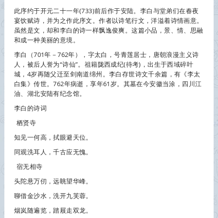
此序约于开元二十一年(733)前后作于安陆。李白与堂弟们在春夜
宴饮赋诗，并为之作此序文。作者以诗笔行文，洋溢着诗情画意。
虽然是文，却和李白的诗一样飘逸俊爽。这篇小品，景、情、思融
和成一种美丽的意境。
李白
（701年－762年），字太白，号青莲居士，唐朝浪漫主义诗
人，被后人誉为“诗仙”。祖籍陇西成纪(待考)，出生于西域碎叶
城，4岁再随父迁至剑南道绵州。
李白
存世诗文千余篇，有《李太
白集》传世。762年病逝，享年61岁。其墓在今安徽当涂，四川江
油、湖北安陆有纪念馆。
李白的诗词
栖贤寺
知见一何高，拭眼避天位。
同观洗耳人，千古应无愧。
宿无相寺
头陀悬万仞，远眺望华峰。
聊借金沙水，洗开九芙蓉。
烟岚随遍览，踏屐走双龙。