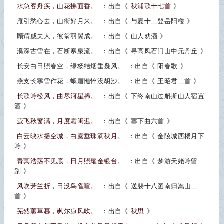
水急客舟疾，山花拂面香。
：出自《
秋浦歌十七首
》
雁引愁心去，山衔好月来。
：出自《
与夏十二登岳阳楼
》
顾谓戚夫人，彼翁羽翼成。
：出自《
山人劝酒
》
溪深古雪在，石断寒泉流。
：出自《
寻高凤石门山中元丹丘
》
长安白日照春空，绿杨结烟垂袅风。
：出自《
阳春歌
》
燕支长寒雪作花，蛾眉憔悴没胡沙。
：出自《
王昭君二首
》
长歌吟松风，曲尽河星稀。
：出自《
下终南山过斛斯山人宿置
酒
》
萤飞秋窗满，月度霜闺迟。
：出自《
塞下曲六首
》
白云映水摇空城，白露垂珠滴秋月。
：出自《
金陵城西楼月下
吟
》
青冥浩荡不见底，日月照耀金银台。
：出自《
梦游天姥吟留
别
》
风吹芳兰折，日没鸟雀喧。
：出自《
送裴十八图南归嵩山二
首
》
芜然蕙草暮，飒尔凉风吹。
：出自《
秋思
》