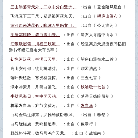
三山半落青天外，二水中分白鹭洲。
：出自《
登金陵凤凰台
》
飞流直下三千尺，疑是银河落九天。
：出自《
望庐山瀑布
》
黄河西来决昆仑，咆哮万里触龙门。
：出自《
公无渡河
》
湖清霜镜晓，涛白雪山来。
：出自《
送友人寻越中山水
》
江带峨眉雪，川横三峡流。
：出自《
经乱离后天恩流夜郎忆旧
游书怀赠江夏韦太守良宰
》
初惊河汉落，半洒云天里。
：出自《
望庐山瀑布水二首
》
高山安可仰，徒此揖清芬。
：出自《
赠孟浩然
》
落叶聚还散，寒鸦栖复惊。
：出自《
三五七言
》
渌水净素月，月明白鹭飞。
：出自《
秋浦歌十七首
》
半壁见海日，空中闻天鸡。
：出自《
梦游天姥吟留别
》
将军发白马，旌节度黄河。
：出自《
发白马
》
白马金羁辽海东，罗帷绣被卧春风。
：出自《
春怨
》
白马绕旌旗，悲鸣相追攀。
：出自《
豫章行
》
野战格斗死，败马号鸣向天悲。
：出自《
战城南
》