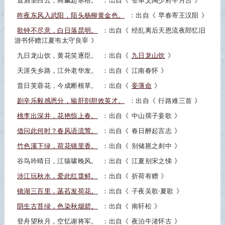
置酒望白云，商飙起寒梧。
：出自《
登单父陶少府半月台
》
昨夜东风入武阳，陌头杨柳黄金色。
：出自《
早春寄王汉阳
》
歌钟不尽意，白日落昆明。
：出自《
经乱离后天恩流夜郎忆旧
游书怀赠江夏韦太守良宰
》
九日龙山饮，黄花笑逐臣。
：出自《
九日龙山饮
》
天涯失乡路，江外老华发。
：出自《
江南春怀
》
昔日芙蓉花，今成断根草。
：出自《
妾薄命
》
剧辛乐毅感恩分，输肝剖胆效英才。
：出自《
行路难三首
》
桃李出深井，花艳惊上春。
：出自《
中山孺子妾歌
》
借问此何时？春风语流莺。
：出自《
春日醉起言志
》
竹色溪下绿，荷花镜里香。
：出自《
别储邕之剡中
》
谷鸟吟晴日，江猿啸晚风。
：出自《
江夏别宋之悌
》
涉江玩秋水，爱此红蕖鲜。
：出自《
折荷有赠
》
镜湖三百里，菡萏发荷花。
：出自《
子夜吴歌·夏歌
》
阴生古苔绿，色染秋烟碧。
：出自《
南轩松
》
登舟望秋月，空忆谢将军。
：出自《
夜泊牛渚怀古
》