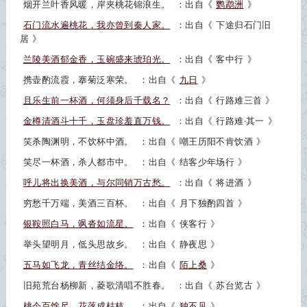
烟开兰叶香风暖，岸夹桃花锦浪生。
：出自《
鹦鹉洲
》
石门流水遍桃花，我亦曾到秦人家。
：出自《
下途归石门旧
居
》
兰陵美酒郁金香，玉碗盛来琥珀光。
：出自《
客中行
》
携壶酌流霞，搴菊泛寒荣。
：出自《
九日
》
且乐生前一杯酒，何须身后千载名？
：出自《
行路难三首
》
金樽清酒斗十千，玉盘珍羞直万钱。
：出自《
行路难·其一
》
笑杀陶渊明，不饮杯中酒。
：出自《
嘲王历阳不肯饮酒
》
笑尽一杯酒，杀人都市中。
：出自《
结客少年场行
》
呼儿将出换美酒，与尔同销万古愁。
：出自《
将进酒
》
穷愁千万端，美酒三百杯。
：出自《
月下独酌四首
》
银鞍照白马，飒沓如流星。
：出自《
侠客行
》
举头望明月，低头思故乡。
：出自《
静夜思
》
五马如飞龙，青丝结金络。
：出自《
陌上桑
》
旧苑荒台杨柳新，菱歌清唱不胜春。
：出自《
苏台览古
》
桃今百馀尺，花落成枯枝。
：出自《
独不见
》