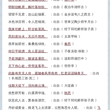
明朝挂帆席，枫叶落纷纷。
：出自《
夜泊牛渚怀古
》
望望不见君，连山起烟雾。
：出自《
金乡送韦八之西京
》
水色渌且明，令人思镜湖。
：出自《
登单父陶少府半月台
》
我来圯桥上，怀古钦英风。
：出自《
经下邳圯桥怀张子房
》
思归若汾水，无日不悠悠。
：出自《
太原早秋
》
燕草如碧丝，秦桑低绿枝。
：出自《
春思
》
何日平胡虏，良人罢远征。
：出自《
子夜吴歌·秋歌
》
予若洞庭叶，随波送逐臣。
：出自《
送郄昂谪巴中
》
天下伤心处，劳劳送客亭。
：出自《
劳劳亭
》
此曲有意无人传，愿随春风寄燕然，忆君迢迢隔青天。
：出自
《
长相思三首·其二
》
佳期大堤下，泪向南云满。
：出自《
大堤曲
》
坐愁群芳歇，白露凋华滋。
：出自《
秋思
》
叹息此人去，萧条徐泗空。
：出自《
经下邳圯桥怀张子房
》
丹砂成黄金，骑龙飞上太清家，云愁海思令人嗟。
：出自《
飞