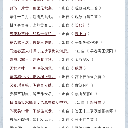
孤飞一片雪，百里见秋毫。
：出自《
观放白鹰二首
》
寒冬十二月，苍鹰八九毛。
：出自《
观放白鹰二首
》
桃李务青春，谁能贯白日。
：出自《
长歌行
》
五原秋草绿，胡马一何骄。
：出自《
塞上曲
》
秋风吹不尽，总是玉关情。
：出自《
子夜吴歌·秋歌
》
闻道春还未相识，走傍寒梅访消息。
：出自《
早春寄王汉阳
》
霜威出塞早，云色渡河秋。
：出自《
太原早秋
》
天秋木叶下，月冷莎鸡悲。
：出自《
秋思
》
寒雪梅中尽，春风柳上归。
：出自《
宫中行乐词八首
》
又疑瑶台镜，飞在青云端。
：出自《
古朗月行
》
安得五彩虹，驾天作长桥。
：出自《
焦山望寥山
》
日照新妆水底明，风飘香袂空中举。
：出自《
采莲曲
》
昨夜吴中雪，子猷佳兴发。
：出自《
答王十二寒夜独酌有怀
》
苔深不能扫，落叶秋风早。
：出自《
长干行二首
》