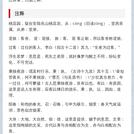
出诗来，罚酒三杯。
注释
桃花园，疑在安陆兆山桃花岩。从：cóng（旧读zòng），堂房亲
属。从弟：堂弟。
逆旅：客舍。 逆：迎接。 旅：客。 迎 客止歇，所以客舍称逆旅。
过客：过往的客人。李白《拟古十二首》其九：“生者为过客。”
浮生若梦：意思是，死生之差异，就好像梦与醒之不同，纷纭变
化，不可究诘。
秉烛夜游：谓及时行乐。秉：执。《古诗十九首》其十五：\"昼短
苦夜长，何不秉烛游。\"曹丕《与吴质书》：\"少壮真当努力，年
一过往，何可攀援！古人思秉烛夜游，良有以也。有以：有原因。
这里是说人生有限，应夜以继日的游乐。秉，执。以，因由，道
理。
阳春：和煦的春光。召：召唤，引申为吸引。烟景：春天气候温
润，景色似含烟雾。
大块：大地。大自然。假：借，这里是提供、赐予的意思。文章：
这里指绚丽的文采。古代以青与赤相配合为文，赤与白相配合为
章。