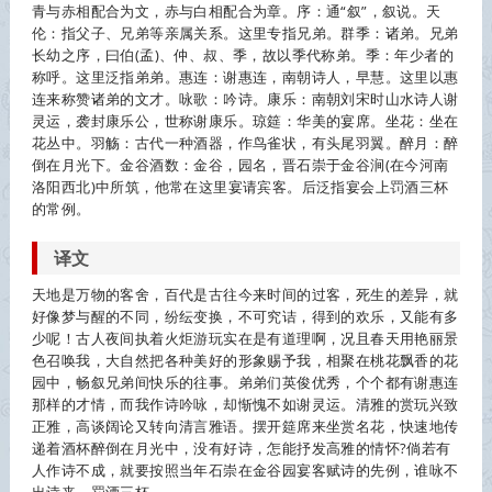
青与赤相配合为文，赤与白相配合为章。序：通“叙”，叙说。天
伦：指父子、兄弟等亲属关系。这里专指兄弟。群季：诸弟。兄弟
长幼之序，曰伯(孟)、仲、叔、季，故以季代称弟。季：年少者的
称呼。这里泛指弟弟。惠连：谢惠连，南朝诗人，早慧。这里以惠
连来称赞诸弟的文才。咏歌：吟诗。康乐：南朝刘宋时山水诗人谢
灵运，袭封康乐公，世称谢康乐。琼筵：华美的宴席。坐花：坐在
花丛中。羽觞：古代一种酒器，作鸟雀状，有头尾羽翼。醉月：醉
倒在月光下。金谷酒数：金谷，园名，晋石崇于金谷涧(在今河南
洛阳西北)中所筑，他常在这里宴请宾客。后泛指宴会上罚酒三杯
的常例。
译文
天地是万物的客舍，百代是古往今来时间的过客，死生的差异，就
好像梦与醒的不同，纷纭变换，不可究诘，得到的欢乐，又能有多
少呢！古人夜间执着火炬游玩实在是有道理啊，况且春天用艳丽景
色召唤我，大自然把各种美好的形象赐予我，相聚在桃花飘香的花
园中，畅叙兄弟间快乐的往事。弟弟们英俊优秀，个个都有谢惠连
那样的才情，而我作诗吟咏，却惭愧不如谢灵运。清雅的赏玩兴致
正雅，高谈阔论又转向清言雅语。摆开筵席来坐赏名花，快速地传
递着酒杯醉倒在月光中，没有好诗，怎能抒发高雅的情怀?倘若有
人作诗不成，就要按照当年石崇在金谷园宴客赋诗的先例，谁咏不