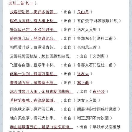
龙引二首·其一
》
戍客望边邑，思归多苦颜。
：出自《
关山月
》
暝色入高楼，有人楼上愁。
：出自《
菩萨蛮·平林漠漠烟如织
》
升沉应已定，不必问君平。
：出自《
送友人入蜀
》
醉别复几日，登临遍池台。
：出自《
鲁郡东石门送杜二甫
》
相思黄叶落，白露湿青苔。
：出自《
长相思三首
》
云鬟绿鬓罢梳结，愁如回飙乱白雪。
：出自《
久别离
》
飞蓬各自远，且尽手中杯。
：出自《
鲁郡东石门送杜二甫
》
此地一为别，孤蓬万里征。
：出自《
送友人
》
萧条清万里，瀚海寂无波。
：出自《
塞上曲
》
冰合井泉月入闺，金缸青凝照悲啼。
：出自《
夜坐吟
》
芳树笼秦栈，春流绕蜀城。
：出自《
送友人入蜀
》
雨色秋来寒，风严清江爽。
：出自《
酬裴侍御对雨感时见赠
》
地白风色寒，雪花大如手。
：出自《
嘲王历阳不肯饮酒
》
泰山嵯峨夏云在，疑是白波涨东海。
：出自《
早秋单父南楼酬