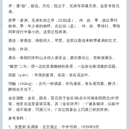
序：通“叙”，叙说。天伦：指父子、兄弟等亲属关系。这里专指兄
弟。
群季：诸弟。兄弟长幼之序，曰伯(孟）、仲、叔、季，故以季代
称弟。季：年少者的称呼。古以伯（孟）、仲、叔、季排行，季指
同辈排行中最小的。这里泛指弟弟。
惠连：谢惠连，南朝诗人，早慧。这里以惠连来称赞诸弟的文才。
咏歌：吟诗。
康乐：南朝刘宋时山水诗人谢灵运，袭封康乐公，世称谢康乐。
“幽赏”二句：谓一边欣赏着幽静的美景，一边谈论着清雅的话题。
琼筵（yán）：华美的宴席。坐花：坐在花丛中。
羽觞（shāng）：古代一种酒器，作鸟雀状，有头尾羽翼。醉月：
醉倒在月光下。
金谷酒数：金谷，园名，晋石崇于金谷涧(在今河南洛阳西北)中所
筑，他常在这里宴请宾客。其《金谷诗序》：\"遂各赋诗，以叙中
怀，或不能者，罚酒三斗。\"后泛指宴会上罚酒三杯的常例。
参考资料：
1、吴楚材 吴调侯．古文观止：中华书局，1959年9月