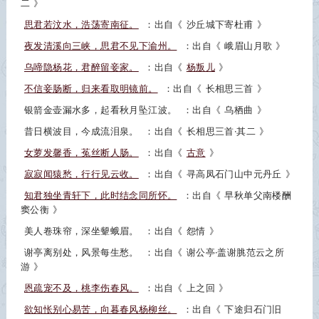
二
》
思君若汶水，浩荡寄南征。
：出自《
沙丘城下寄杜甫
》
夜发清溪向三峡，思君不见下渝州。
：出自《
峨眉山月歌
》
乌啼隐杨花，君醉留妾家。
：出自《
杨叛儿
》
不信妾肠断，归来看取明镜前。
：出自《
长相思三首
》
银箭金壶漏水多，起看秋月坠江波。
：出自《
乌栖曲
》
昔日横波目，今成流泪泉。
：出自《
长相思三首·其二
》
女萝发馨香，菟丝断人肠。
：出自《
古意
》
寂寂闻猿愁，行行见云收。
：出自《
寻高凤石门山中元丹丘
》
知君独坐青轩下，此时结念同所怀。
：出自《
早秋单父南楼酬
窦公衡
》
美人卷珠帘，深坐颦蛾眉。
：出自《
怨情
》
谢亭离别处，风景每生愁。
：出自《
谢公亭·盖谢脁范云之所
游
》
恩疏宠不及，桃李伤春风。
：出自《
上之回
》
欲知怅别心易苦，向暮春风杨柳丝。
：出自《
下途归石门旧