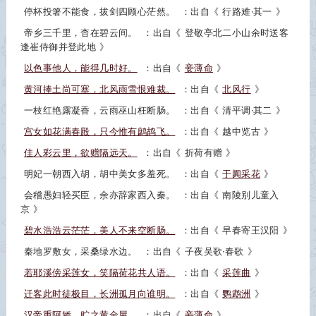
停杯投箸不能食，拔剑四顾心茫然。
：出自《
行路难·其一
》
帝乡三千里，杳在碧云间。
：出自《
登敬亭北二小山余时送客
逢崔侍御并登此地
》
以色事他人，能得几时好。
：出自《
妾薄命
》
黄河捧土尚可塞，北风雨雪恨难裁。
：出自《
北风行
》
一枝红艳露凝香，云雨巫山枉断肠。
：出自《
清平调·其二
》
宫女如花满春殿，只今惟有鹧鸪飞。
：出自《
越中览古
》
佳人彩云里，欲赠隔远天。
：出自《
折荷有赠
》
明妃一朝西入胡，胡中美女多羞死。
：出自《
于阗采花
》
会稽愚妇轻买臣，余亦辞家西入秦。
：出自《
南陵别儿童入
京
》
碧水浩浩云茫茫，美人不来空断肠。
：出自《
早春寄王汉阳
》
秦地罗敷女，采桑绿水边。
：出自《
子夜吴歌·春歌
》
若耶溪傍采莲女，笑隔荷花共人语。
：出自《
采莲曲
》
迁客此时徒极目，长洲孤月向谁明。
：出自《
鹦鹉洲
》
汉帝重阿娇，贮之黄金屋。
：出自《
妾薄命
》