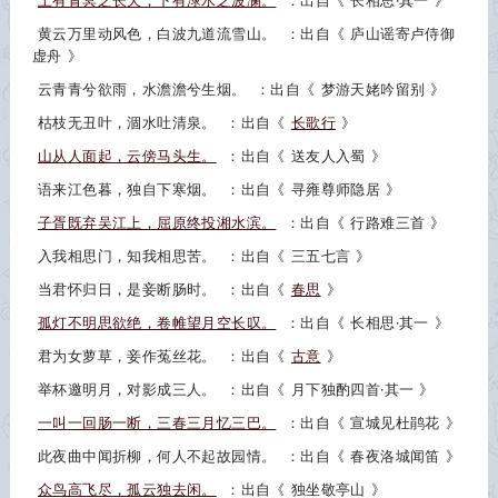
上有青冥之长天，下有渌水之波澜。
：出自《
长相思·其一
》
黄云万里动风色，白波九道流雪山。
：出自《
庐山谣寄卢侍御
虚舟
》
云青青兮欲雨，水澹澹兮生烟。
：出自《
梦游天姥吟留别
》
枯枝无丑叶，涸水吐清泉。
：出自《
长歌行
》
山从人面起，云傍马头生。
：出自《
送友人入蜀
》
语来江色暮，独自下寒烟。
：出自《
寻雍尊师隐居
》
子胥既弃吴江上，屈原终投湘水滨。
：出自《
行路难三首
》
入我相思门，知我相思苦。
：出自《
三五七言
》
当君怀归日，是妾断肠时。
：出自《
春思
》
孤灯不明思欲绝，卷帷望月空长叹。
：出自《
长相思·其一
》
君为女萝草，妾作菟丝花。
：出自《
古意
》
举杯邀明月，对影成三人。
：出自《
月下独酌四首·其一
》
一叫一回肠一断，三春三月忆三巴。
：出自《
宣城见杜鹃花
》
此夜曲中闻折柳，何人不起故园情。
：出自《
春夜洛城闻笛
》
众鸟高飞尽，孤云独去闲。
：出自《
独坐敬亭山
》