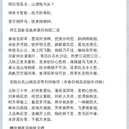
明日登高去，山僧孰与从？
禅床今暂歇，枕月卧青松。
更尽闻呼鸟，恍来报晓钟。
同王昌龄送族弟襄归桂阳二首
秦地见碧草，楚谣对清樽。把酒尔何思，鹧鸪啼南园。
余欲罗浮隐，犹怀明主恩。踌躇紫宫恋，孤负沧洲言。
终然无心云，海上同飞翻。相期乃不浅，幽桂有芳根。
尔家何在潇湘川， 青莎白石长沙边。昨梦江花照江日，
几枝正发东窗前。觉来欲往心悠然，魂随越鸟飞南天。
秦云连山海相接，桂水横烟不可涉。送君此去令人愁，
风帆茫茫隔河洲。春潭琼草绿可折，西寄长安明月楼。
安陆白兆山桃花岩寄刘侍御绾（作春归桃花岩贻许侍御）
云卧三十年，好闲复爱仙。蓬壶虽冥绝，鸾鹤心悠然。
归来桃花岩，得憩云窗眠。对岭人共语，饮潭猿相连。
时升翠微上，邈若罗浮巅。两岑抱东壑，一嶂横西天。
树杂日易隐，崖倾月难圆。芳草换野色，飞萝摇春烟。
入远构石室，选幽开上田。独此林下意，杳无区中缘。
永辞霜台客，千载方来旋。
酬张卿夜宿南陵见赠