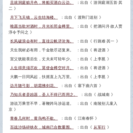
且就洞庭赊月色，将船买酒白云边。
：出自《
游洞庭湖五首·其
二
》
月下飞天镜，云生结海楼。
：出自《
渡荆门送别
》
唯愿当歌对酒时，月光长照金樽里。
：出自《
把酒问月·故人贾
淳令予问之
》
长风破浪会有时，直挂云帆济沧海。
：出自《
行路难·其一
》
天生我材必有用，千金散尽还复来。
：出自《
将进酒
》
宣父犹能畏后生，丈夫未可轻年少。
：出自《
上李邕
》
人生得意须尽欢，莫使金樽空对月。
：出自《
将进酒
》
大鹏一日同风起，扶摇直上九万里。
：出自《
上李邕
》
边月随弓影，胡霜拂剑花。
：出自《
塞下曲六首
》
乃知兵者是凶器，圣人不得已而用之。
：出自《
战城南
》
游说万乘苦不早，著鞭跨马涉远道。
：出自《
南陵别儿童入
京
》
青春几何时，黄鸟鸣不歇。
：出自《
江南春怀
》
百战沙场碎铁衣，城南已合数重围。
：出自《
从军行
》