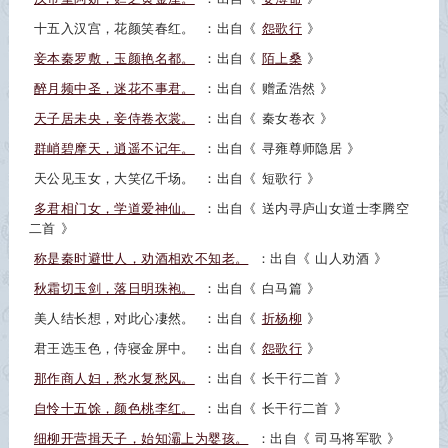
十五入汉宫，花颜笑春红。
：出自《
怨歌行
》
妾本秦罗敷，玉颜艳名都。
：出自《
陌上桑
》
醉月频中圣，迷花不事君。
：出自《
赠孟浩然
》
天子居未央，妾侍卷衣裳。
：出自《
秦女卷衣
》
群峭碧摩天，逍遥不记年。
：出自《
寻雍尊师隐居
》
天公见玉女，大笑亿千场。
：出自《
短歌行
》
多君相门女，学道爱神仙。
：出自《
送内寻庐山女道士李腾空
二首
》
称是秦时避世人，劝酒相欢不知老。
：出自《
山人劝酒
》
秋霜切玉剑，落日明珠袍。
：出自《
白马篇
》
美人结长想，对此心凄然。
：出自《
折杨柳
》
君王选玉色，侍寝金屏中。
：出自《
怨歌行
》
那作商人妇，愁水复愁风。
：出自《
长干行二首
》
自怜十五馀，颜色桃李红。
：出自《
长干行二首
》
细柳开营揖天子，始知灞上为婴孩。
：出自《
司马将军歌
》