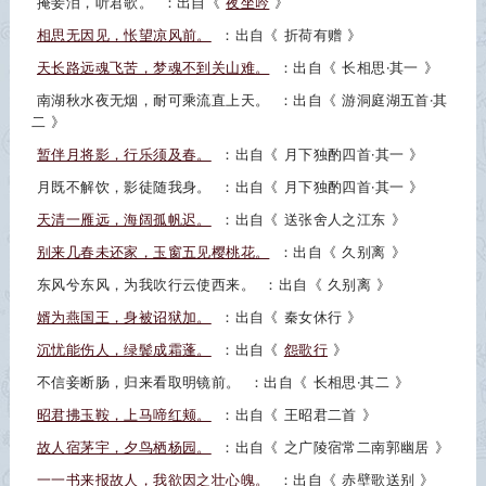
掩妾泪，听君歌。
：出自《
夜坐吟
》
相思无因见，怅望凉风前。
：出自《
折荷有赠
》
天长路远魂飞苦，梦魂不到关山难。
：出自《
长相思·其一
》
南湖秋水夜无烟，耐可乘流直上天。
：出自《
游洞庭湖五首·其
二
》
暂伴月将影，行乐须及春。
：出自《
月下独酌四首·其一
》
月既不解饮，影徒随我身。
：出自《
月下独酌四首·其一
》
天清一雁远，海阔孤帆迟。
：出自《
送张舍人之江东
》
别来几春未还家，玉窗五见樱桃花。
：出自《
久别离
》
东风兮东风，为我吹行云使西来。
：出自《
久别离
》
婿为燕国王，身被诏狱加。
：出自《
秦女休行
》
沉忧能伤人，绿鬓成霜蓬。
：出自《
怨歌行
》
不信妾断肠，归来看取明镜前。
：出自《
长相思·其二
》
昭君拂玉鞍，上马啼红颊。
：出自《
王昭君二首
》
故人宿茅宇，夕鸟栖杨园。
：出自《
之广陵宿常二南郭幽居
》
一一书来报故人，我欲因之壮心魄。
：出自《
赤壁歌送别
》