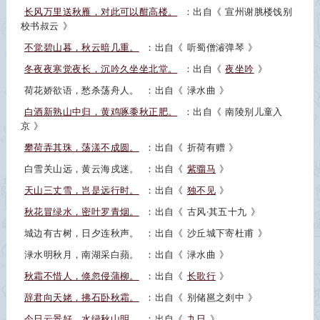
长风万里送秋雁，对此可以酣高楼。
：出自《
宣州谢脁楼饯别
校书叔云
》
不觉碧山暮，秋云暗几重。
：出自《
听蜀僧濬弹琴
》
冬夜夜寒觉夜长，沉吟久坐坐北堂。
：出自《
夜坐吟
》
荷花娇欲语，愁杀荡舟人。
：出自《
渌水曲
》
白酒新熟山中归，黄鸡啄黍秋正肥。
：出自《
南陵别儿童入
京
》
攀荷弄其珠，荡漾不成圆。
：出自《
折荷有赠
》
白雪关山远，黄云海戍迷。
：出自《
紫骝马
》
天山三丈雪，岂是远行时。
：出自《
独不见
》
秋花冒绿水，密叶罗青烟。
：出自《
古风·其五十九
》
城边有古树，日夕连秋声。
：出自《
沙丘城下寄杜甫
》
渌水明秋月，南湖采白蘋。
：出自《
渌水曲
》
秋霜不惜人，倏忽侵蒲柳。
：出自《
长歌行
》
辞君向天姥，拂石卧秋霜。
：出自《
别储邕之剡中
》
今日云景好，水绿秋山明。
：出自《
九日
》