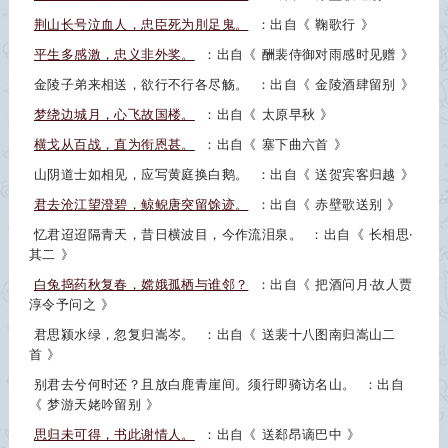
荆山长号泣血人，忠臣死为刖足鬼。
：出自《
鞠歌行
》
平生多感激，忠义非外奖。
：出自《
酬裴侍御对雨感时见赠
》
金陵子弟来相送，欲行不行各尽觞。
：出自《
金陵酒肆留别
》
梦绕边城月，心飞故国楼。
：出自《
太原早秋
》
横戈从百战，直为衔恩甚。
：出自《
塞下曲六首
》
山阴道士如相见，应写黄庭换白鹅。
：出自《
送贺宾客归越
》
君去沧江望澄碧，鲸鲵唐突留馀迹。
：出自《
赤壁歌送别
》
忆君迢迢隔青天，昔日横波目，今作流泪泉。
：出自《
长相思·
其二
》
白兔捣药秋复春，嫦娥孤栖与谁邻？
：出自《
把酒问月·故人贾
淳令予问之
》
君思颍水绿，忽复归嵩岑。
：出自《
送裴十八图南归嵩山二
首
》
别君去兮何时还？且放白鹿青崖间。须行即骑访名山。
：出自
《
梦游天姥吟留别
》
思归未可得，书此谢情人。
：出自《
送郄昂谪巴中
》