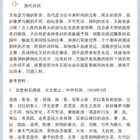
唐代诗词
天地是万物的客舍，百代是古往今来时间的过客，死生的差异，就
好像梦与醒的不同，纷纭变换，不可究诘，得到的欢乐，又能有多
少呢！古人夜间执着火炬游玩实在是有道理啊，况且春天用艳丽景
色召唤我，大自然把各种美好的形象赐予我，相聚在桃花飘香的花
园中，畅叙兄弟间快乐的往事。弟弟们英俊优秀，个个都有谢惠连
那样的才情，而我作诗吟咏，却惭愧不如谢灵运。清雅的赏玩兴致
正雅，高谈阔论又转向清言雅语。摆开筵席来坐赏名花，快速地传
递着酒杯醉倒在月光中，没有好诗，怎能抒发高雅的情怀？倘若有
人作诗不成，就要按照当年石崇在金谷园宴客赋诗的先例，谁咏不
出诗来，罚酒三杯。
参考资料：
1、吴楚材吴调侯．古文观止：中华书局，1959年9月
逆旅：客舍。逆：迎接。旅：客。迎客止歇，所以客舍称逆旅。过
客：过往的客人。浮生若梦：意思是，死生之差异，就好像梦与醒
之不同，纷纭变化，不可究诘。秉烛夜游：谓及时行乐。秉：执。
有以：有原因。这里是说人生有限，应夜以继日的游乐。秉，执。
以，因由，道理。阳春：和煦的春光。召：召唤，引申为吸引。烟
景：春天气候温润，景色似含烟雾。大块：大地。大自然。假：
借，这里是提供、赐予的意思。文章：这里指绚丽的文采。古代以