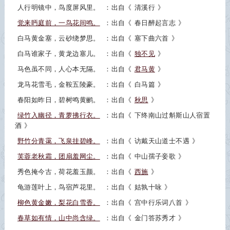
人行明镜中，鸟度屏风里。
：出自《
清溪行
》
觉来眄庭前，一鸟花间鸣。
：出自《
春日醉起言志
》
白马黄金塞，云砂绕梦思。
：出自《
塞下曲六首
》
白马谁家子，黄龙边塞儿。
：出自《
独不见
》
马色虽不同，人心本无隔。
：出自《
君马黄
》
龙马花雪毛，金鞍五陵豪。
：出自《
白马篇
》
春阳如昨日，碧树鸣黄鹂。
：出自《
秋思
》
绿竹入幽径，青萝拂行衣。
：出自《
下终南山过斛斯山人宿置
酒
》
野竹分青霭，飞泉挂碧峰。
：出自《
访戴天山道士不遇
》
芙蓉老秋霜，团扇羞网尘。
：出自《
中山孺子妾歌
》
秀色掩今古，荷花羞玉颜。
：出自《
西施
》
龟游莲叶上，鸟宿芦花里。
：出自《
姑孰十咏
》
柳色黄金嫩，梨花白雪香。
：出自《
宫中行乐词八首
》
春草如有情，山中尚含绿。
：出自《
金门答苏秀才
》