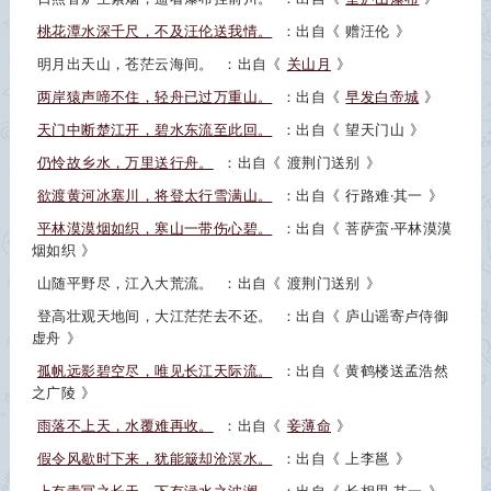
桃花潭水深千尺，不及汪伦送我情。
：出自《
赠汪伦
》
明月出天山，苍茫云海间。
：出自《
关山月
》
两岸猿声啼不住，轻舟已过万重山。
：出自《
早发白帝城
》
天门中断楚江开，碧水东流至此回。
：出自《
望天门山
》
仍怜故乡水，万里送行舟。
：出自《
渡荆门送别
》
欲渡黄河冰塞川，将登太行雪满山。
：出自《
行路难·其一
》
平林漠漠烟如织，寒山一带伤心碧。
：出自《
菩萨蛮·平林漠漠
烟如织
》
山随平野尽，江入大荒流。
：出自《
渡荆门送别
》
登高壮观天地间，大江茫茫去不还。
：出自《
庐山谣寄卢侍御
虚舟
》
孤帆远影碧空尽，唯见长江天际流。
：出自《
黄鹤楼送孟浩然
之广陵
》
雨落不上天，水覆难再收。
：出自《
妾薄命
》
假令风歇时下来，犹能簸却沧溟水。
：出自《
上李邕
》