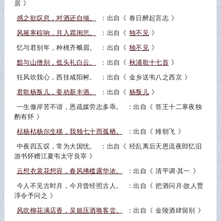
居
》
感之欲叹息，对酒还自倾。
：出自《
春日醉起言志
》
风摧寒棕响，月入霜闺悲。
：出自《
独不见
》
忆与君别年，种桃齐蛾眉。
：出自《
独不见
》
黯与山僧别，低头礼白云。
：出自《
秋浦歌十七首
》
狂风吹我心，西挂咸阳树。
：出自《
金乡送韦八之西京
》
君歌杨叛儿，妾劝新丰酒。
：出自《
杨叛儿
》
一生傲岸苦不谐，恩疏媒劳志多乖。
：出自《
答王十二寒夜独
酌有怀
》
枯杨枯杨尔生稊，我独七十而孤栖。
：出自《
雉朝飞
》
中夜四五叹，常为大国忧。
：出自《
经乱离后天恩流夜郎忆旧
游书怀赠江夏韦太守良宰
》
云想衣裳花想容，春风拂槛露华浓。
：出自《
清平调·其一
》
今人不见古时月，今月曾经照古人。
：出自《
把酒问月·故人贾
淳令予问之
》
风吹柳花满店香，吴姬压酒唤客尝。
：出自《
金陵酒肆留别
》