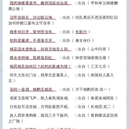
我闭南楼看道书，幽帘清寂在仙居。
：出自《
早秋单父南楼酬
窦公衡
》
汉甲连胡兵，沙尘暗云海。
：出自《
经乱离后天恩流夜郎忆旧
游书怀赠江夏韦太守良宰
》
桃李待日开，荣华照当年。
：出自《
长歌行
》
犯刑若履虎，不畏落爪牙。
：出自《
秦女休行
》
桃花流水窅然去，别有天地非人间。
：出自《
山中问答
》
两水夹明镜，双桥落彩虹。
：出自《
秋登宣城谢脁北楼
》
相思相见知何日？此时此夜难为情！
：出自《
三五七言
》
仰天大笑出门去，我辈岂是蓬蒿人。
：出自《
南陵别儿童入
京
》
花间一壶酒，独酌无相亲。
：出自《
月下独酌四首·其一
》
谁家玉笛暗飞声，散入春风满洛城。
：出自《
春夜洛城闻笛
》
日色欲尽花含烟，月明欲素愁不眠。
：出自《
长相思·其二
》
故人西辞黄鹤楼，烟花三月下扬州。
：出自《
黄鹤楼送孟浩然
之广陵
》