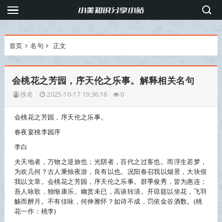
首页
名句
正文
会桃花之芳园，序天伦之乐事。解释相关名句
佚名
2025-10-17 19:36:18
0
会桃花之芳园，序天伦之乐事。
春夜宴桃李园序
李白
夫天地者，万物之逆旅也；光阴者，百代之过客也。而浮生若梦，
为欢几何？古人秉烛夜游，良有以也。况阳春召我以烟景，大块假
我以文章。会桃花之芳园，序天伦之乐事。群季俊秀，皆为惠连；
吾人咏歌，独惭康乐。幽赏未已，高谈转清。开琼筵以坐花，飞羽
觞而醉月。不有佳咏，何伸雅怀？如诗不成，罚依金谷酒数。(桃
花一作：桃李)