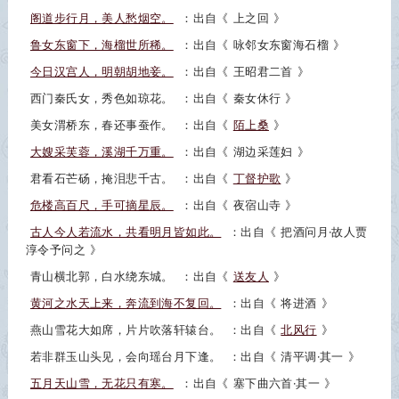
阁道步行月，美人愁烟空。
：出自《
上之回
》
鲁女东窗下，海榴世所稀。
：出自《
咏邻女东窗海石榴
》
今日汉宫人，明朝胡地妾。
：出自《
王昭君二首
》
西门秦氏女，秀色如琼花。
：出自《
秦女休行
》
美女渭桥东，春还事蚕作。
：出自《
陌上桑
》
大嫂采芙蓉，溪湖千万重。
：出自《
湖边采莲妇
》
君看石芒砀，掩泪悲千古。
：出自《
丁督护歌
》
危楼高百尺，手可摘星辰。
：出自《
夜宿山寺
》
古人今人若流水，共看明月皆如此。
：出自《
把酒问月·故人贾
淳令予问之
》
青山横北郭，白水绕东城。
：出自《
送友人
》
黄河之水天上来，奔流到海不复回。
：出自《
将进酒
》
燕山雪花大如席，片片吹落轩辕台。
：出自《
北风行
》
若非群玉山头见，会向瑶台月下逢。
：出自《
清平调·其一
》
五月天山雪，无花只有寒。
：出自《
塞下曲六首·其一
》