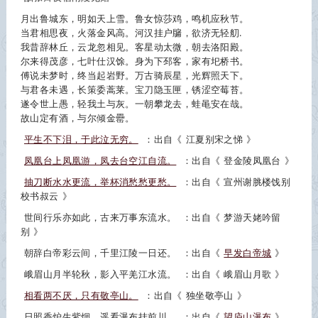
月出鲁城东，明如天上雪。鲁女惊莎鸡，鸣机应秋节。
当君相思夜，火落金风高。河汉挂户牖，欲济无轻舠.
我昔辞林丘，云龙忽相见。客星动太微，朝去洛阳殿。
尔来得茂彦，七叶仕汉馀。身为下邳客，家有圯桥书。
傅说未梦时，终当起岩野。万古骑辰星，光辉照天下。
与君各未遇，长策委蒿莱。宝刀隐玉匣，锈涩空莓苔。
遂令世上愚，轻我土与灰。一朝攀龙去，蛙黾安在哉。
故山定有酒，与尔倾金罍。
平生不下泪，于此泣无穷。
：出自《
江夏别宋之悌
》
凤凰台上凤凰游，凤去台空江自流。
：出自《
登金陵凤凰台
》
抽刀断水水更流，举杯消愁愁更愁。
：出自《
宣州谢脁楼饯别
校书叔云
》
世间行乐亦如此，古来万事东流水。
：出自《
梦游天姥吟留
别
》
朝辞白帝彩云间，千里江陵一日还。
：出自《
早发白帝城
》
峨眉山月半轮秋，影入平羌江水流。
：出自《
峨眉山月歌
》
相看两不厌，只有敬亭山。
：出自《
独坐敬亭山
》
日照香炉生紫烟，遥看瀑布挂前川。
：出自《
望庐山瀑布
》