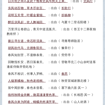
日月照之何不及此？惟有北风号怒天上来。
：出自《
北风行
》
东风动百物，草木尽欲言。
：出自《
长歌行
》
花明玉关雪，叶暖金窗烟。
：出自《
折杨柳
》
醉后凉风起，吹人舞袖回。
：出自《
与夏十二登岳阳楼
》
万里浮云卷碧山，青天中道流孤月。
：出自《
答王十二寒夜独
酌有怀
》
拨云寻古道，倚石听流泉。
：出自《
寻雍尊师隐居
》
胡风吹代马，北拥鲁阳关。
：出自《
豫章行
》
春风知别苦，不遣柳条青。
：出自《
劳劳亭
》
回鞭指长安，西日落秦关。
：出自《
登敬亭北二小山余时送客
逢崔侍御并登此地
》
春风不相识，何事入罗帏。
：出自《
春思
》
人烟寒橘柚，秋色老梧桐。
：出自《
秋登宣城谢脁北楼
》
笛中闻折柳，春色未曾看。
：出自《
塞下曲六首·其一
》
络纬秋啼金井阑，微霜凄凄簟色寒。
：出自《
长相思·其一
》
春风尔来为阿谁，蝴蝶忽然满芳草。
：出自《
山人劝酒
》