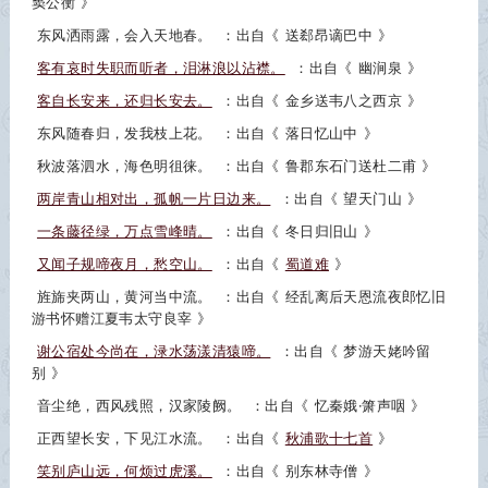
窦公衡
》
东风洒雨露，会入天地春。
：出自《
送郄昂谪巴中
》
客有哀时失职而听者，泪淋浪以沾襟。
：出自《
幽涧泉
》
客自长安来，还归长安去。
：出自《
金乡送韦八之西京
》
东风随春归，发我枝上花。
：出自《
落日忆山中
》
秋波落泗水，海色明徂徕。
：出自《
鲁郡东石门送杜二甫
》
两岸青山相对出，孤帆一片日边来。
：出自《
望天门山
》
一条藤径绿，万点雪峰晴。
：出自《
冬日归旧山
》
又闻子规啼夜月，愁空山。
：出自《
蜀道难
》
旌旆夹两山，黄河当中流。
：出自《
经乱离后天恩流夜郎忆旧
游书怀赠江夏韦太守良宰
》
谢公宿处今尚在，渌水荡漾清猿啼。
：出自《
梦游天姥吟留
别
》
音尘绝，西风残照，汉家陵阙。
：出自《
忆秦娥·箫声咽
》
正西望长安，下见江水流。
：出自《
秋浦歌十七首
》
笑别庐山远，何烦过虎溪。
：出自《
别东林寺僧
》