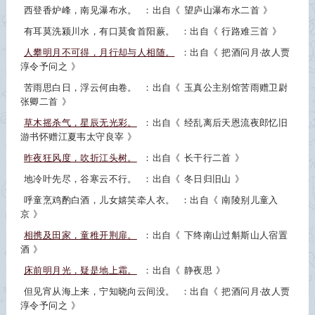
西登香炉峰，南见瀑布水。
：出自《
望庐山瀑布水二首
》
有耳莫洗颍川水，有口莫食首阳蕨。
：出自《
行路难三首
》
人攀明月不可得，月行却与人相随。
：出自《
把酒问月·故人贾
淳令予问之
》
苦雨思白日，浮云何由卷。
：出自《
玉真公主别馆苦雨赠卫尉
张卿二首
》
草木摇杀气，星辰无光彩。
：出自《
经乱离后天恩流夜郎忆旧
游书怀赠江夏韦太守良宰
》
昨夜狂风度，吹折江头树。
：出自《
长干行二首
》
地冷叶先尽，谷寒云不行。
：出自《
冬日归旧山
》
呼童烹鸡酌白酒，儿女嬉笑牵人衣。
：出自《
南陵别儿童入
京
》
相携及田家，童稚开荆扉。
：出自《
下终南山过斛斯山人宿置
酒
》
床前明月光，疑是地上霜。
：出自《
静夜思
》
但见宵从海上来，宁知晓向云间没。
：出自《
把酒问月·故人贾
淳令予问之
》