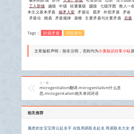
被剥削阶级
阶侍
大资产阶级
社会阶层
山阶
法兰西阶
工人阶级
越级
中级
轻重量级
蹑级
七级浮图
救人一
本主义基本矛盾
操矛入室
矛盾论
霜矛
外部矛盾
矛渝
矛盾论
鳻盾
矛盾规律
盾橹
主要矛盾与次要矛盾
后盾
Tags：
阶级矛盾
词语造句
文章版权声明：除非注明，否则均为
小美知识分享小站
上一篇：
microgenitalism翻译,microgenitalism什么意
思,microgenitalism相关单词词语
相关推荐
属虎的女宝宝用云起名字 在线周易取名起名 周易取名大全 