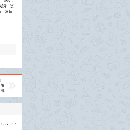
地级市
鋋矛
资
盾
藩盾
篇：
处解
释
 06:25:17