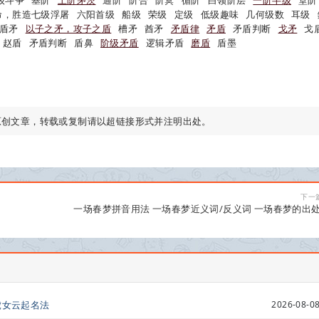
级斗争
基阶
土阶茅茨
通阶
阶合
阶蓂
循阶
白领阶层
一阶半级
堂阶
命，胜造七级浮屠
六阳首级
船级
荣级
定级
低级趣味
几何级数
耳级
盾矛
以子之矛，攻子之盾
槽矛
酋矛
矛盾律
矛盾
矛盾判断
戈矛
戈
赵盾
矛盾判断
盾鼻
阶级矛盾
逻辑矛盾
磨盾
盾墨
原创文章，转载或复制请以超链接形式并注明出处。
下一
一场春梦拼音用法 一场春梦近义词/反义词 一场春梦的出
虎女云起名法
2026-08-08