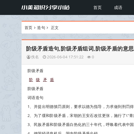
首页
成语
首页
造句
正文
阶级矛盾造句,阶级矛盾组词,阶级矛盾的意
佚名
2026-06-04 17:51:22
0
阶级矛盾
阶
级
矛
盾
阶级矛盾
词语造句
1、并提出明德慎罚原则，要求以德为指导，力求做到刑罚
2、为了缓和
阶级矛盾
，宋朝的王安石改弦更张，施行了\"青
3、民族矛盾和
阶级矛盾
白热化的三十年代，呼唤着代表中国
4、德国经济危机后，国内
阶级矛盾
尖锐。