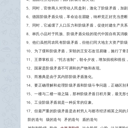
5、同时，官僚商人对劳动人民盘剥，激化了
阶级矛盾
，加剧
6、德国
阶级矛盾
尖锐，革命迫在眉睫，纳粹党正好充当垄断
7、同时，它减缓了人口压力和
阶级矛盾
，促使封建生产关系
8、林氏小品对于民族、
阶级矛盾
尖锐的现代中国自有其消极
9、他们虽然同农民有
阶级矛盾
，但他们同大地主大资产阶级
10、为了缓和
阶级矛盾
，宋朝的王安石改弦易辙，施行了青
11、王莽掌权后，“托古改制”，朝令夕改，增加捐税和徭
12、国家是
阶级矛盾
不可调和的产物和表现。
13、而雅典是由于其内部
阶级矛盾
激化。
14、要正确理解和处理
阶级矛盾
和阶级斗争问题，正确区别
15、一楼与二楼一墙之隔，那种
阶级矛盾
日积月聚，最无形
16、工业
阶级矛盾
就是一种反常的症象。
17、但最严重的
阶级矛盾
是农村穷人与都市经济精英之间的
阶的造句
级的造句
矛的造句
盾的造句