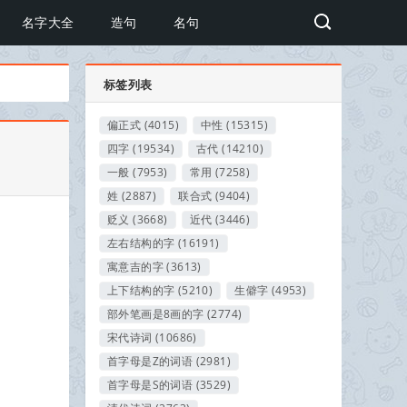
名字大全
造句
名句
标签列表
偏正式
(4015)
中性
(15315)
四字
(19534)
古代
(14210)
一般
(7953)
常用
(7258)
姓
(2887)
联合式
(9404)
贬义
(3668)
近代
(3446)
左右结构的字
(16191)
寓意吉的字
(3613)
上下结构的字
(5210)
生僻字
(4953)
部外笔画是8画的字
(2774)
宋代诗词
(10686)
首字母是Z的词语
(2981)
首字母是S的词语
(3529)