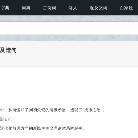
字典
词典
古诗词
诗人
近反义词
百家姓
思及造句
得中，从而缓和了周初尖锐的
阶级矛盾
，造就了“成康之治”。
苗法\"。
近代化前进方向的新民主主义理论体系的诞生。