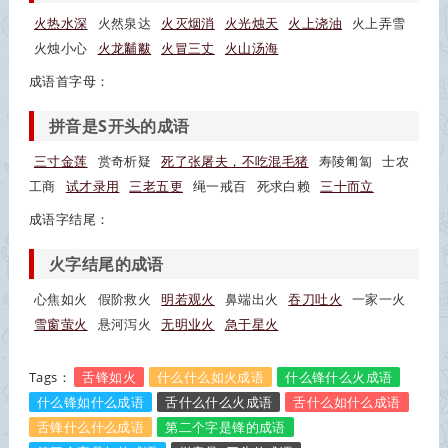
火热水深
火然泉达
火灭烟消
火光烛天
火上浇油
火上弄雪
火烛小心
火龙黼黻
火冒三丈
火山汤海
成语首字母：
拼音是S开头的成语
三寸金莲
赏奇析疑
死了张屠夫，不吃混毛猪
寿陵匍匐
士农
工商
试才录用
三老五更
绳一戒百
死求白赖
三十而立
成语字结尾：
火字结尾的成语
心焦如火
假阶救火
明若观火
鼻端出火
吞刀吐火
一家一火
雪窗萤火
悬河泻火
无明业火
急于星火
Tags：
舌锋如火
什么什么如火成语
什么锋什么火成语
什么锋如什么成语
舌什么什么火成语
舌什么如什么成语
舌锋什么什么成语
第二个字是锋的成语