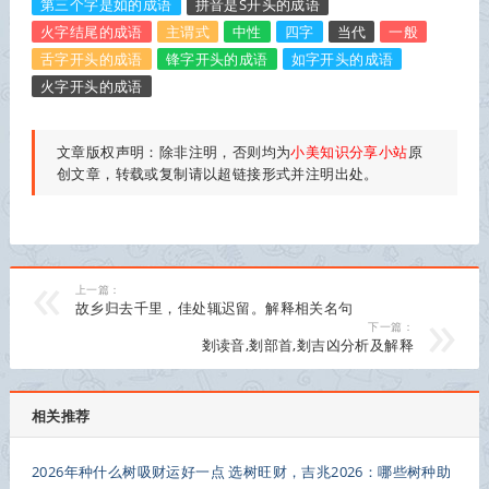
第三个字是如的成语
拼音是S开头的成语
火字结尾的成语
主谓式
中性
四字
当代
一般
舌字开头的成语
锋字开头的成语
如字开头的成语
火字开头的成语
文章版权声明：除非注明，否则均为
小美知识分享小站
原
创文章，转载或复制请以超链接形式并注明出处。
上一篇：
故乡归去千里，佳处辄迟留。解释相关名句
下一篇：
剗读音,剗部首,剗吉凶分析及解释
相关推荐
2026年种什么树吸财运好一点 选树旺财，吉兆2026：哪些树种助