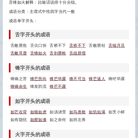
舌锋如火解释：比喻话说得十分尖锐。
成语分类：主谓式中性四字当代一般
成语单字开头：
舌字开头的成语
舌敝唇焦
舌尖口快
舌桥不下
舌挢不下
舌敝唇枯
舌端月旦
舌敝耳聋
舌锋如火
舌剑唇枪
舌战群儒
锋字开头的成语
锋镝之苦
锋芒所向
锋芒毕露
锋不可当
锋芒逼人
锋铓毕露
锋镝余生
锋发韵流
锋芒不露
如字开头的成语
如芒在背
如狼如虎
如汤浇雪
如鸟兽散
如饥似渴
如烹小鲜
如有隐忧
如胶如漆
如之奈何
如持左券
火字开头的成语