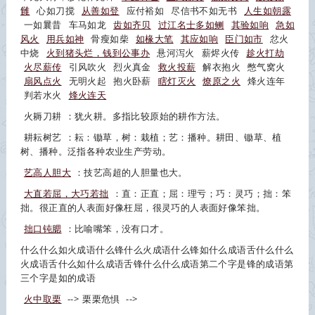
雠
心如刀搅
从善如登
应付裕如
尽信书不如无书
人生如朝露
一如曩昔
车马如龙
齿如齐贝
过江名士多如鲗
其验如响
急如
风火
用兵如神
骨瘦如柴
如椽大笔
其应如响
臣门如市
忿火
中烧
火到猪头烂，钱到公事办
悬河泻火
薪烬火传
趁火打劫
火尽薪传
引风吹火
烈火真金
救火投薪
解衣抱火
憋气窝火
扇风点火
无明火起
抱火卧薪
瞎灯灭火
燎原之火
烽火连年
判若水火
烽火连天
火耨刀耕
：犹火耕。多指比较原始的耕作方法。
耕耘树艺
：耘：锄草，树：栽植；艺：播种。耕田、锄草、植
树、播种。泛指各种农业生产劳动。
艺高人胆大
：技艺高超的人胆量也大。
大直若屈，大巧若拙
：直：正直；屈：理亏；巧：灵巧；拙：笨
拙。很正直的人表面好像枉屈，很灵巧的人表面好像笨拙。
拙口钝腮
：比喻嘴笨，没有口才。
什么什么如火成语什么锋什么火成语什么锋如什么成语舌什么什么
火成语舌什么如什么成语舌锋什么什么成语第二个字是锋的成语第
三个字是如的成语
火中取栗
-->
栗栗危惧
-->