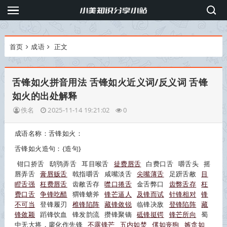
首页
成语
正文
舌锋如火拼音用法 舌锋如火近义词/反义词 舌锋
如火的出处解释
佚名
2025-11-14 19:21:02
0
成语名称：舌锋如火：
舌锋如火
造句：{造句}
钳口挢舌
鸱鸮弄舌
耳目喉舌
徒费唇舌
白费口舌
嚼舌头
摇
唇弄舌
膏唇贩舌
戟指嚼舌
咸嘴淡舌
尖嘴薄舌
足趼舌敝
目
瞪舌强
枉费唇舌
齿敝舌存
噤口捲舌
金舌弊口
齿弊舌存
枉
费口舌
争锋吃醋
猬锋螗斧
锋芒逼人
及锋而试
针锋相对
锋
不可当
登锋履刃
椎锋陷阵
藏锋敛锐
临锋决敌
登锋陷阵
藏
锋敛颖
蹈锋饮血
锋发韵流
攒锋聚镝
砥锋挺锷
锋芒所向
蜀
中无大将，廖化作先锋
不露锋芒
五内如焚
傫如丧狗
嫉贪如