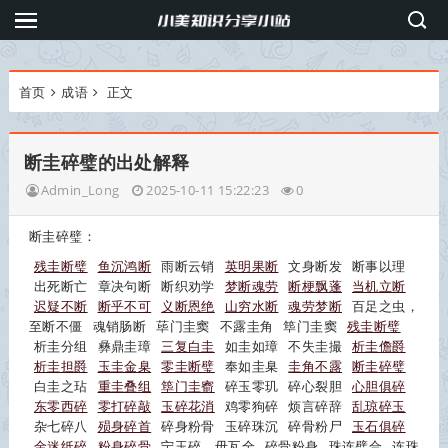
首页
成语
正文
断圭碎璧的出处解释
Admin_Long
2025-10-11 15:22:23
0
断圭碎璧：
残圭断璧
鱼沉鸿断
雨断云销
英明果断
文身断发
断事以理
出死断亡
章决句断
断织劝学
梦断魂劳
断梗飘蓬
当机立断
迟疑不断
断乎不可
义断恩绝
山穷水断
魂劳梦断
百足之虫，
至断不僵
魂销肠断
荜门圭窦
不露圭角
筚门圭窦
残圭断璧
析圭分组
彝鼎圭璋
三复白圭
如圭如璋
不失圭撮
析圭儋爵
析圭担爵
玉圭金臬
零圭断璧
奉如圭臬
圭角不露
断圭碎璧
白圭之玷
重圭叠组
筚门圭窬
碎玉零玑
碎心裂胆
心胆俱碎
东零西碎
零打碎敲
玉碎花消
鸡零狗碎
烦言碎辞
乱琼碎玉
杂七碎八
殒身碎首
碎身粉骨
玉碎珠沉
碎骨粉尸
玉石俱碎
金迷纸碎
粉身碎骨
宁玉碎，毋瓦全
碎骨粉身
珠连璧合
连珠