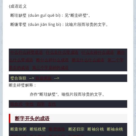
{成语近义
断珪缺璧
(duàn guī quē bì)：见“断圭碎璧”。
断缣零璧
(duàn jiān líng bì)：比喻片段而珍贵的文字。
什么什么碎璧成语
什么圭什么璧成语
什么圭碎什么成语
断什
么什么璧成语
断什么碎什么成语
断圭什么什么成语
第二个字
是圭的成语
第三个字是碎的成语
璧合珠联
-->
联篇累牍
-->
断圭碎璧解释：
亦作“断珪缺璧”。喻指片段而珍贵的文字。
联合式
中性
四字
古代
断字开头的成语
断齑块粥
断垣残壁
断壁残璋
断还归宗
断袖分桃
断袖余桃