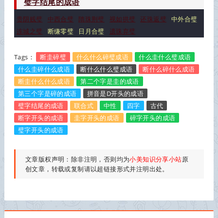
璧字结尾的成语
贵阴贱璧
中西合璧
隋珠荆璧
视如拱璧
还珠返璧
中外合璧
连城之璧
断缣零璧
日月合璧
遗珠弃璧
Tags：
断圭碎璧
什么什么碎璧成语
什么圭什么璧成语
什么圭碎什么成语
断什么什么璧成语
断什么碎什么成语
断圭什么什么成语
第二个字是圭的成语
第三个字是碎的成语
拼音是D开头的成语
璧字结尾的成语
联合式
中性
四字
古代
断字开头的成语
圭字开头的成语
碎字开头的成语
璧字开头的成语
文章版权声明：除非注明，否则均为
小美知识分享小站
原
创文章，转载或复制请以超链接形式并注明出处。