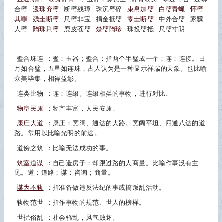
合璧
遗珠弃璧
断璧残璋
珠沉璧碎
束帛加璧
白璧青蝇
怀璧
其罪
残圭断璧
尺璧非宝
捐金抵璧
零圭断璧
中外合璧
家骥
人璧
隋珠荆璧
鹿皮苍璧
楚璧隋珍
珠投璧抵
尺璧寸阴
璧合珠连
：璧：玉器；璧合：指两个半璧成一个；连：连接。日
月如合璧，五星如连珠，古人认为是一种显示祥瑞的天象。也比喻
众美毕集，相得益彰。
连类比物
：连：连缀。连缀相类的事物，进行对比。
物阜民康
：物产丰富，人民安康。
康庄大道
：康庄：宽阔、通达的大路。宽阔平坦、四通八达的道
路。常用以比喻光明的前途。
道傍之筑
：比喻无法成功的事。
筑室道谋
：自己造房子；却跟过路的人商量。比喻作事没有主
见。道：道路；谋：咨询；商量。
谋为不轨
：指准备做违反法纪的事或搞叛乱活动。
轨物范世
：指作事物的规范、世人的榜样。
世扰俗乱
：社会骚乱，风气败坏。