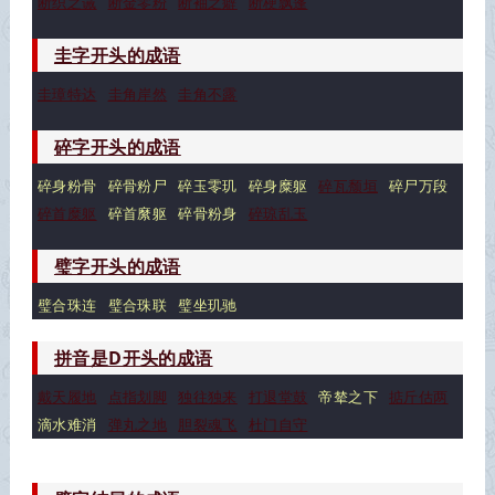
断织之诫
断金零粉
断袖之癖
断梗飘蓬
圭字开头的成语
圭璋特达
圭角岸然
圭角不露
碎字开头的成语
碎身粉骨
碎骨粉尸
碎玉零玑
碎身糜躯
碎瓦颓垣
碎尸万段
碎首糜躯
碎首縻躯
碎骨粉身
碎琼乱玉
璧字开头的成语
璧合珠连
璧合珠联
璧坐玑驰
拼音是D开头的成语
戴天履地
点指划脚
独往独来
打退堂鼓
帝辇之下
掂斤估两
滴水难消
弹丸之地
胆裂魂飞
杜门自守