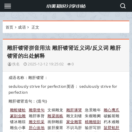
首页
成语
正文
雕肝镂肾拼音用法 雕肝镂肾近义词/反义词 雕肝
镂肾的出处解释
佚名
2025-12-12 19:25:02
0
成语名称：雕肝镂肾：
sedulously strive for perfection英语： sedulously strive for
perfection
雕肝镂肾
造句：{造句}
雕蚶镂蛤
雕章缋句
文炳雕龙
雕肝琢肾
急景雕年
雕心鹰爪
篆刻虫雕
雕肝琢膂
雕梁画栋
雕文刻镂
朱榭雕阑
破觚斫雕
镂冰雕琼
雕文织采
画卵雕薪
家业雕零
精雕细刻
朽木难雕
雕虫小事
肝心涂地
披肝糜胃
不识马肝
输肝写胆
鼠臂虮肝