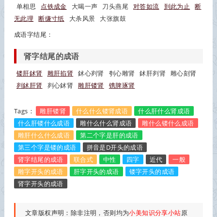
单相思
点铁成金
大喝一声
刀头燕尾
对答如流
到此为止
断
无此理
断缣寸纸
大杀风景
大张旗鼓
成语字结尾：
肾字结尾的成语
镂肝鉥肾
雕肝掐肾
鉥心刿肾
刳心雕肾
鉥肝刿肾
雕心刻肾
刿鉥肝肾
刿心鉥肾
雕肝镂肾
镌脾琢肾
Tags：
雕肝镂肾
什么什么镂肾成语
什么肝什么肾成语
什么肝镂什么成语
雕什么什么肾成语
雕什么镂什么成语
雕肝什么什么成语
第二个字是肝的成语
第三个字是镂的成语
拼音是D开头的成语
肾字结尾的成语
联合式
中性
四字
近代
一般
雕字开头的成语
肝字开头的成语
镂字开头的成语
肾字开头的成语
文章版权声明：除非注明，否则均为
小美知识分享小站
原