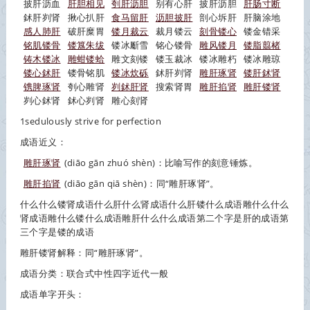
披肝沥血
肝胆相见
刳肝沥胆
别有心肝
披肝沥胆
肝肠寸断
鉥肝刿肾
揪心扒肝
食马留肝
沥胆披肝
剖心坼肝
肝脑涂地
感人肺肝
破肝糜胃
镂月裁云
裁月镂云
刻骨镂心
镂金错采
铭肌镂骨
镂簋朱绂
镂冰斸雪
铭心镂骨
雕风镂月
镂脂翦楮
铸木镂冰
雕蚶镂蛤
雕文刻镂
镂玉裁冰
镂冰雕朽
镂冰雕琼
镂心鉥肝
镂骨铭肌
镂冰炊砾
鉥肝刿肾
雕肝琢肾
镂肝鉥肾
镌脾琢肾
刳心雕肾
刿鉥肝肾
搜索肾胃
雕肝掐肾
雕肝镂肾
刿心鉥肾
鉥心刿肾
雕心刻肾
1sedulously strive for perfection
成语近义：
雕肝琢肾
(diāo gān zhuó shèn)：比喻写作的刻意锤炼。
雕肝掐肾
(diāo gān qiā shèn)：同“雕肝琢肾”。
什么什么镂肾成语什么肝什么肾成语什么肝镂什么成语雕什么什么
肾成语雕什么镂什么成语雕肝什么什么成语第二个字是肝的成语第
三个字是镂的成语
雕肝镂肾解释：同“雕肝琢肾”。
成语分类：联合式中性四字近代一般
成语单字开头：