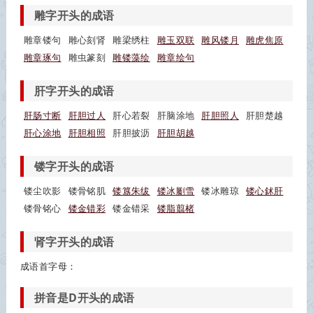
雕字开头的成语
雕章镂句
雕心刻肾
雕梁绣柱
雕玉双联
雕风镂月
雕虎焦原
雕章琢句
雕虫篆刻
雕镂藻绘
雕章绘句
肝字开头的成语
肝肠寸断
肝胆过人
肝心若裂
肝脑涂地
肝胆照人
肝胆楚越
肝心涂地
肝胆相照
肝胆披沥
肝胆胡越
镂字开头的成语
镂尘吹影
镂骨铭肌
镂簋朱绂
镂冰劚雪
镂冰雕琼
镂心鉥肝
镂骨铭心
镂金错彩
镂金错采
镂脂翦楮
肾字开头的成语
成语首字母：
拼音是D开头的成语